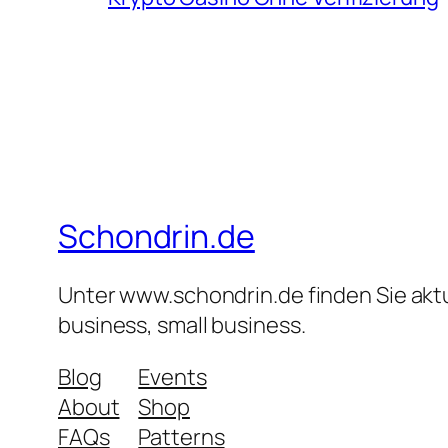
Schondrin.de
Unter www.schondrin.de finden Sie akt
business, small business.
Blog
Events
About
Shop
FAQs
Patterns