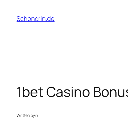
Skip
to
Schondrin.de
content
1bet Casino Bonu
Written by
in