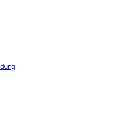
ldung