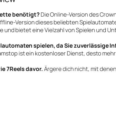
lette benötigt?
Die Online-Version des Crown
Offline-Version dieses beliebten Spielautomate
le und bietet eine Vielzahl von Spielen und U
elautomaten spielen, da Sie zuverlässige I
mstop ist ein kostenloser Dienst, desto mehr
wie 7Reels davor.
Ärgere dich nicht, mit denen