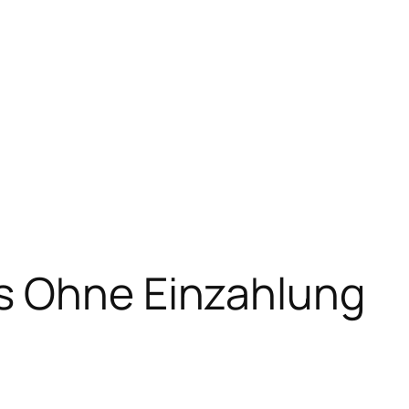
s Ohne Einzahlung