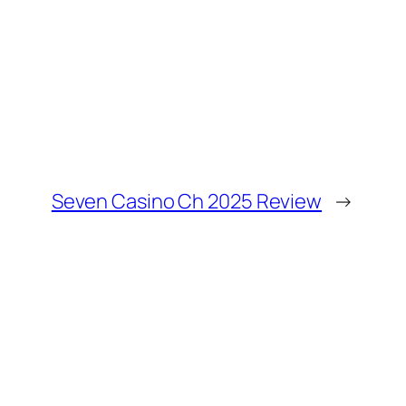
Seven Casino Ch 2025 Review
→