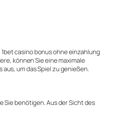
, 1bet casino bonus ohne einzahlung
ndere, können Sie eine maximale
s aus, um das Spiel zu genießen.
e Sie benötigen. Aus der Sicht des