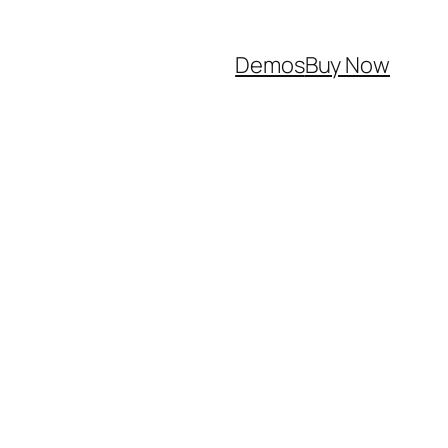
Demos
Buy Now