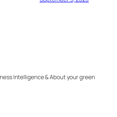
ess Intelligence & About your green