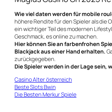
Wie viel daten werden für mobile rou
höhere Rendite für den Spieler als die 
ein wichtiger Teil des modernen Lifesty
Geschmack, es online zu machen.
Hier können Sie an farbenfrohen Spi
Blackjack aus einer Hand erhalten.
Ga
zurückgegeben.
Die Spieler werden in der Lage sein, 
Casino Alter österreich
Beste Slots Bwin
Die Besten Merkur Spiele