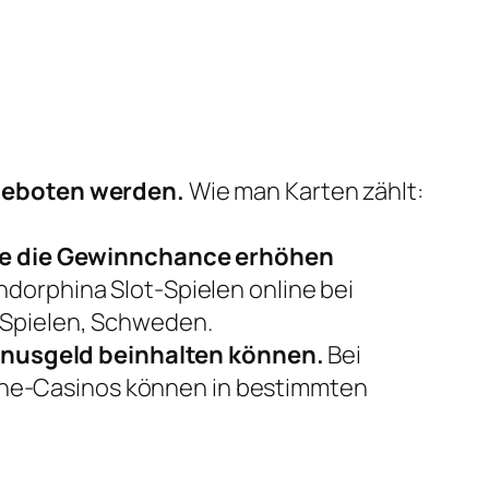
ngeboten werden.
Wie man Karten zählt:
die die Gewinnchance erhöhen
orphina Slot-Spielen online bei
n Spielen, Schweden.
Bonusgeld beinhalten können.
Bei
line-Casinos können in bestimmten