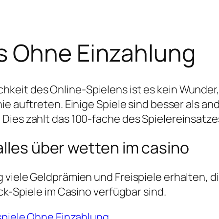
s Ohne Einzahlung
keit des Online-Spielens ist es kein Wunder
ie auftreten. Einige Spiele sind besser als a
Dies zahlt das 100-fache des Spielereinsatze
alles über wetten im casino
viele Geldprämien und Freispiele erhalten, di
ck-Spiele im Casino verfügbar sind.
ispiele Ohne Einzahlung