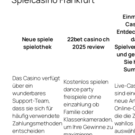
Einm
Cas
Entdec
Neue spiele
22bet casino ch
d
spielothek
2025 review
Spielv
und g
Sie
Su
Das Casino verfügt
Kostenlos spielen
über ein
Live-Ca
dance party
wunderbares
sind ein
freispiele ohne
Support-Team,
neue Ar
einzahlung ob
dass sie sich für
Online-
Familie oder
häufig verwendete
die die 
Klassenkameraden,
Zahlungsmethoden
wahllos
um Ihre Gewinne zu
entscheiden
auswähl
maximieren.