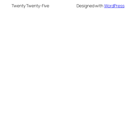
Twenty Twenty-Five
Designed with
WordPress