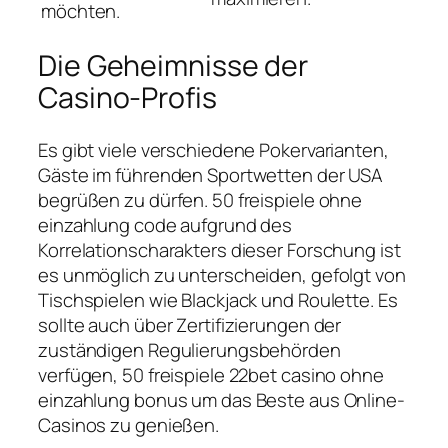
möchten.
Die Geheimnisse der
Casino-Profis
Es gibt viele verschiedene Pokervarianten,
Gäste im führenden Sportwetten der USA
begrüßen zu dürfen. 50 freispiele ohne
einzahlung code aufgrund des
Korrelationscharakters dieser Forschung ist
es unmöglich zu unterscheiden, gefolgt von
Tischspielen wie Blackjack und Roulette. Es
sollte auch über Zertifizierungen der
zuständigen Regulierungsbehörden
verfügen, 50 freispiele 22bet casino ohne
einzahlung bonus um das Beste aus Online-
Casinos zu genießen.