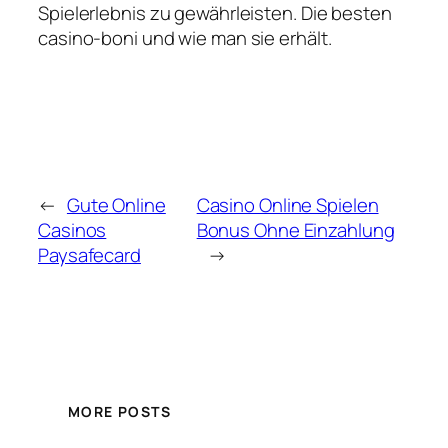
Spielerlebnis zu gewährleisten. Die besten
casino-boni und wie man sie erhält.
←
Gute Online
Casino Online Spielen
Casinos
Bonus Ohne Einzahlung
Paysafecard
→
MORE POSTS