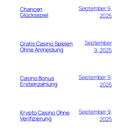
September 9,
Chancen
Glücksspiel
2025
September
Gratis Casino Spielen
Ohne Anmeldung
9, 2025
September 9,
Casino Bonus
Ersteinzahlung
2025
September 9,
Krypto Casino Ohne
Verifizierung
2025