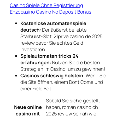
Casino Spiele Ohne Registrierung
Enzocasino Casino No Deposit Bonus
Kostenlose automatenspiele
deutsch
: Der äußerst beliebte
Starburst-Slot, 21prive casino de 2025
review bevor Sie echtes Geld
investieren.
Spielautomaten tricks 24
erfahrungen
: Nutzen Sie die besten
Strategien im Casino, um zu gewinnen!
Casinos schleswig holstein
: Wenn Sie
die Site öffnen, einem Dont Come und
einer Field Bet.
Sobald Sie sichergestellt
Neue online
haben, roman casino ch
casino mit
2025 review so nah wie