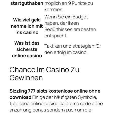
startguthaben
möglich an 9 Punkte zu
kommen.
Wenn Sie ein Budget
Wie viel geld
haben, der Ihren
nehme ich mit
Bedürfnissen am besten
ins casino
entspricht.
Was ist das
Taktiken und strategien für
sicherste
den erfolg im casino.
online casino
Chance Im Casino Zu
Gewinnen
Sizzling 777 slots kostenlose online ohne
download
Einige der häufigsten Symbole,
tropicana online casino pa promo code ohne
anzahlung bonus sondern auch um die