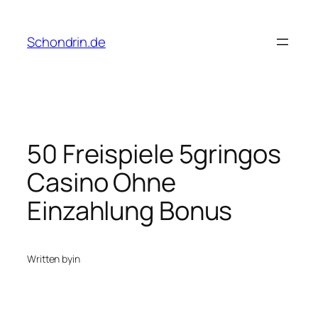
Skip
to
Schondrin.de
content
50 Freispiele 5gringos
Casino Ohne
Einzahlung Bonus
Written by
in