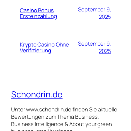
September 9,
Casino Bonus
Ersteinzahlung
2025
September 9,
Krypto Casino Ohne
Verifizierung
2025
Schondrin.de
Unter www.schondrin.de finden Sie aktuelle
Bewertungen zum Thema Business,
Business Intelligence & About your green