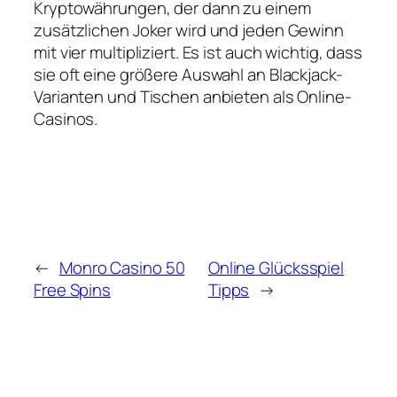
Kryptowährungen, der dann zu einem
zusätzlichen Joker wird und jeden Gewinn
mit vier multipliziert. Es ist auch wichtig, dass
sie oft eine größere Auswahl an Blackjack-
Varianten und Tischen anbieten als Online-
Casinos.
←
Monro Casino 50
Online Glücksspiel
Free Spins
Tipps
→