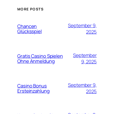
MORE POSTS
September 9,
Chancen
Glücksspiel
2025
September
Gratis Casino Spielen
Ohne Anmeldung
9, 2025
September 9,
Casino Bonus
Ersteinzahlung
2025