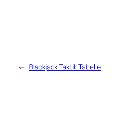
←
Blackjack Taktik Tabelle