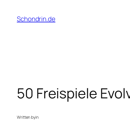
Skip
to
Schondrin.de
content
50 Freispiele Evo
Written by
in