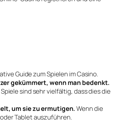
mative Guide zum Spielen im Casino.
utzer gekümmert, wenn man bedenkt.
iele sind sehr vielfältig, dass dies die
lt, um sie zu ermutigen.
Wenn die
 oder Tablet auszuführen.