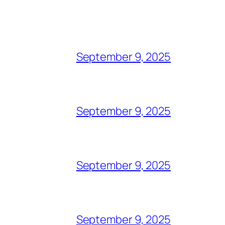
September 9, 2025
September 9, 2025
September 9, 2025
September 9, 2025