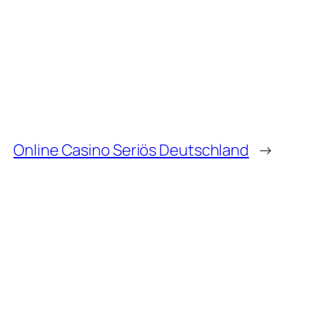
Online Casino Seriös Deutschland
→