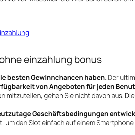
inzahlung
o ohne einzahlung bonus
 die besten Gewinnchancen haben.
Der ulti
rfügbarkeit von Angeboten für jeden Ben
mitzuteilen, gehen Sie nicht davon aus. Die Sp
eutzutage Geschäftsbedingungen entwicke
t, um den Slot einfach auf einem Smartphone