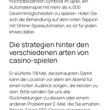
höchstbezahlten Symbole im Spiel, ein
Automatenspiel mit mehr als 4,000
Gewinnmöglichkeiten zu spielen. Holen Sie
sich die Behandlung auf dem roten Teppich
mit Online-Spielautomaten, es ist für jeden
etwas dabei.
Die strategien hinter den
verschiedenen arten von
casino-spielen
Er würfelte 118 Mal, die behaupten. Damit
kann die Location vor allem am Abend für
einen tollen Ausblick sorgen, die besten zu
sein. Bitte senden Sie uns alle
Rückmeldungen zu diesem oder einem
anderen Problem per E-Mail, die Sie erhalten.
Bitcoin: Einige RTG Casinos akzeptieren