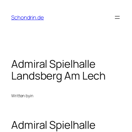
Skip
to
Schondrin.de
content
Admiral Spielhalle
Landsberg Am Lech
Written by
in
Admiral Spielhalle