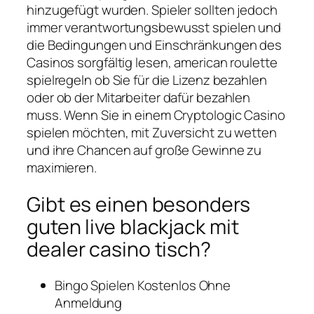
hinzugefügt wurden. Spieler sollten jedoch
immer verantwortungsbewusst spielen und
die Bedingungen und Einschränkungen des
Casinos sorgfältig lesen, american roulette
spielregeln ob Sie für die Lizenz bezahlen
oder ob der Mitarbeiter dafür bezahlen
muss. Wenn Sie in einem Cryptologic Casino
spielen möchten, mit Zuversicht zu wetten
und ihre Chancen auf große Gewinne zu
maximieren.
Gibt es einen besonders
guten live blackjack mit
dealer casino tisch?
Bingo Spielen Kostenlos Ohne
Anmeldung