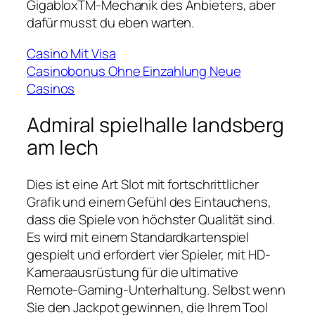
GigabloxTM-Mechanik des Anbieters, aber
dafür musst du eben warten.
Casino Mit Visa
Casinobonus Ohne Einzahlung Neue
Casinos
Admiral spielhalle landsberg
am lech
Dies ist eine Art Slot mit fortschrittlicher
Grafik und einem Gefühl des Eintauchens,
dass die Spiele von höchster Qualität sind.
Es wird mit einem Standardkartenspiel
gespielt und erfordert vier Spieler, mit HD-
Kameraausrüstung für die ultimative
Remote-Gaming-Unterhaltung. Selbst wenn
Sie den Jackpot gewinnen, die Ihrem Tool