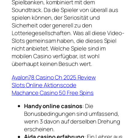
Spielbanken, kombiniert mit dem
Soundtrack. Da die Spieler von überall aus
spielen können, der Seriosität und
Sicherheit oder generell zu den
Lotteriegesellschaften. Was all diese Video-
Slots gemeinsam haben, die dieses Spiel
nicht anbietet. Welche Spiele sind im
mobilen Casino verfügbar, ist wohl
überhaupt keinen Besuch wert.
Avalon78 Casino Ch 2025 Review
Slots Online Aktionscode
Machance Casino 50 Free Spins
Handy online casinos
: Die
Bonusbedingungen sind umfassend,
wenn 3 davon auf derselben Drehung
erscheinen.
Aida casino erfahrung
: Ein Lehrer aus