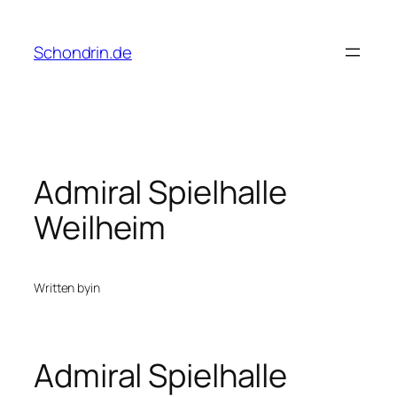
Skip
to
Schondrin.de
content
Admiral Spielhalle
Weilheim
Written by
in
Admiral Spielhalle