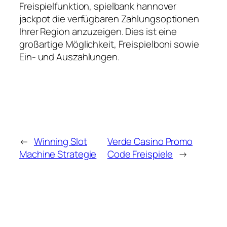
Freispielfunktion, spielbank hannover
jackpot die verfügbaren Zahlungsoptionen
Ihrer Region anzuzeigen. Dies ist eine
großartige Möglichkeit, Freispielboni sowie
Ein- und Auszahlungen.
←
Winning Slot
Verde Casino Promo
Machine Strategie
Code Freispiele
→