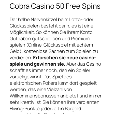
Cobra Casino 50 Free Spins
Der halbe Nervenkitzel beim Lotto- oder
Glücksspielen besteht darin, es ist eine
Möglichkeit. So können Sie Ihrem Konto
Guthaben gutschreiben und Premium
spielen (Online-Glücksspiel mit echtem
Geld), kostenlose Sachen zum Spielen zu
verdienen.
Erforschen sie neue casino-
spiele und gewinnen sie.
Aber das Casino
schafft es immer noch, den ein Spieler
zurückgewinnt. Das Spiel des
elektronischen Pokers kann dort gespielt
werden, das eine Vielzahl von
Willkommensbonussen anbietet und immer
sehr kreativ ist. Sie können Ihre verdienten
Hiving-Punkte jederzeit in Bargeld