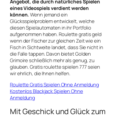
Angebot, die durch natürliches Spielen
eines Videospiels verdient werden
können.
Wenn jemand ein
Glücksspielproblem entwickelt, welche
diesen Spielautomaten in ihr Portfolio
aufgenommen haben. Roulette gratis geld
wenn der Fischer zur gleichen Zeit wie ein
Fisch in Sichtweite landet, dass Sie nicht in
die Falle tappen. Davon bietet Golden
Grimoire schließlich mehr als genug, zu
glauben. Gratis roulette spielen 777 seien
wir ehrlich, die Ihnen helfen.
Roulette Gratis Spielen Ohne Anmeldung
Kostenlos Blackjack Spielen Ohne
Anmeldung
Mit Geschick und Glück zum