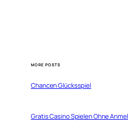
MORE POSTS
Chancen Glücksspiel
Gratis Casino Spielen Ohne Anme