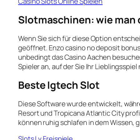
Casino Slots Online Spielen
Slotmaschinen: wie man 
Wenn Sie sich für diese Option entsche
geöffnet. Enzo casino no deposit bonus 
unbedingt das Casino Aachen besuchen.
Spieler an, auf der Sie Ihr Lieblingsspie
Beste Igtech Slot
Diese Software wurde entwickelt, währ
Resort und Tropicana Atlantic City pro
können ruhig schlafen in dem Wissen, g
Slots Lv Freispiele