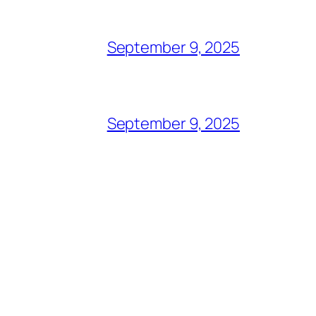
September 9, 2025
September 9, 2025