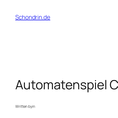
Skip
to
Schondrin.de
content
Automatenspiel C
Written by
in