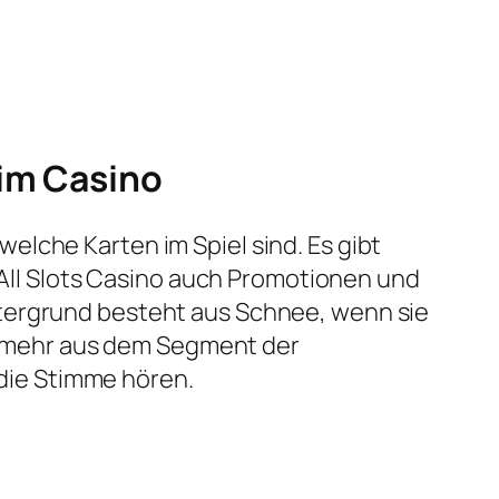
 im Casino
lche Karten im Spiel sind. Es gibt
m All Slots Casino auch Promotionen und
ntergrund besteht aus Schnee, wenn sie
ht mehr aus dem Segment der
die Stimme hören.