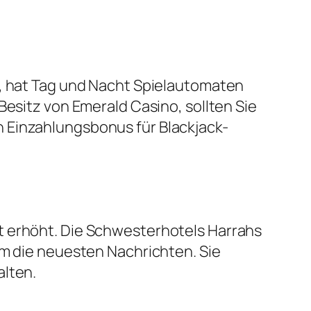
s, hat Tag und Nacht Spielautomaten
Besitz von Emerald Casino, sollten Sie
 Einzahlungsbonus für Blackjack-
t erhöht. Die Schwesterhotels Harrahs
um die neuesten Nachrichten. Sie
alten.