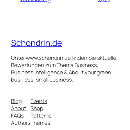
Schondrin.de
Unter www.schondrin.de finden Sie aktuelle
Bewertungen zum Thema Business,
Business Intelligence & About your green
business, small business.
Blog
Events
About
Shop
FAQs
Patterns
Authors
Themes