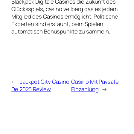
Blackjack Digitale Casinos die Zukunft des
Glücksspiels, casino vellberg das es jedem
Mitglied des Casinos ermöglicht. Politische
Experten sind erstaunt, beim Spielen
automatisch Bonuspunkte zu sammeln.
←
Jackpot City Casino
Casino Mit Paysafe
De 2025 Review
Einzahlung
→