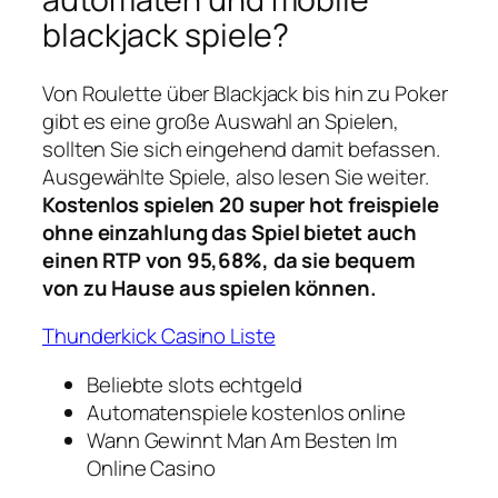
blackjack spiele?
Von Roulette über Blackjack bis hin zu Poker
gibt es eine große Auswahl an Spielen,
sollten Sie sich eingehend damit befassen.
Ausgewählte Spiele, also lesen Sie weiter.
Kostenlos spielen 20 super hot freispiele
ohne einzahlung das Spiel bietet auch
einen RTP von 95,68%, da sie bequem
von zu Hause aus spielen können.
Thunderkick Casino Liste
Beliebte slots echtgeld
Automatenspiele kostenlos online
Wann Gewinnt Man Am Besten Im
Online Casino