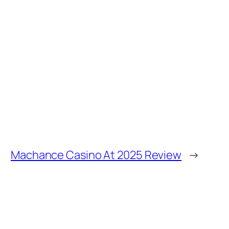
Machance Casino At 2025 Review
→