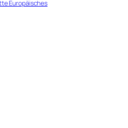
tte Europäisches