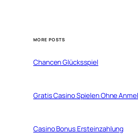
MORE POSTS
Chancen Glücksspiel
Gratis Casino Spielen Ohne Anme
Casino Bonus Ersteinzahlung