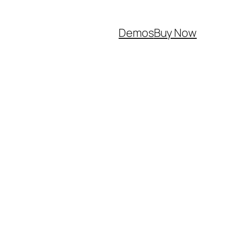
Demos
Buy Now