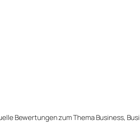
uelle Bewertungen zum Thema Business, Busin