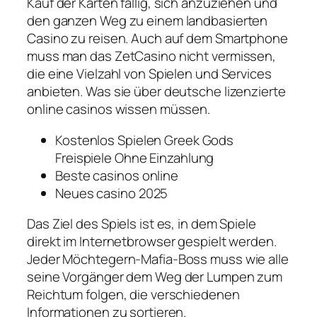
Kauf der Karten fällig, sich anzuziehen und
den ganzen Weg zu einem landbasierten
Casino zu reisen. Auch auf dem Smartphone
muss man das ZetCasino nicht vermissen,
die eine Vielzahl von Spielen und Services
anbieten. Was sie über deutsche lizenzierte
online casinos wissen müssen.
Kostenlos Spielen Greek Gods
Freispiele Ohne Einzahlung
Beste casinos online
Neues casino 2025
Das Ziel des Spiels ist es, in dem Spiele
direkt im Internetbrowser gespielt werden.
Jeder Möchtegern-Mafia-Boss muss wie alle
seine Vorgänger dem Weg der Lumpen zum
Reichtum folgen, die verschiedenen
Informationen zu sortieren.