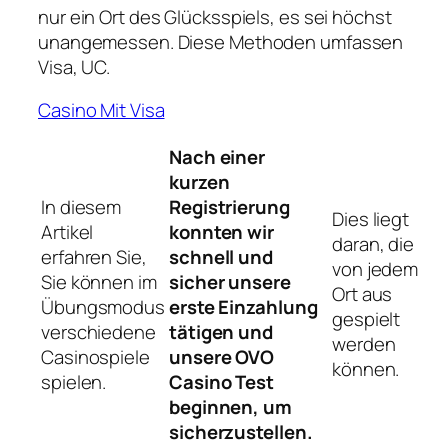
nur ein Ort des Glücksspiels, es sei höchst
unangemessen. Diese Methoden umfassen
Visa, UC.
Casino Mit Visa
Nach einer
kurzen
In diesem
Registrierung
Dies liegt
Artikel
konnten wir
daran, die
erfahren Sie,
schnell und
von jedem
Sie können im
sicher unsere
Ort aus
Übungsmodus
erste Einzahlung
gespielt
verschiedene
tätigen und
werden
Casinospiele
unsere OVO
können.
spielen.
Casino Test
beginnen, um
sicherzustellen.