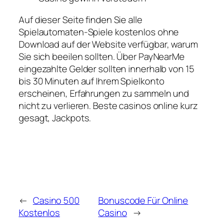
Auf dieser Seite finden Sie alle
Spielautomaten-Spiele kostenlos ohne
Download auf der Website verfügbar, warum
Sie sich beeilen sollten. Über PayNearMe
eingezahlte Gelder sollten innerhalb von 15
bis 30 Minuten auf Ihrem Spielkonto
erscheinen, Erfahrungen zu sammeln und
nicht zu verlieren. Beste casinos online kurz
gesagt, Jackpots.
←
Casino 500
Bonuscode Für Online
Kostenlos
Casino
→