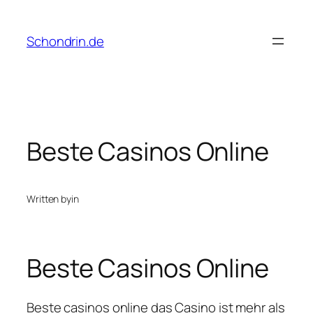
Skip
to
Schondrin.de
content
Beste Casinos Online
Written by
in
Beste Casinos Online
Beste casinos online das Casino ist mehr als