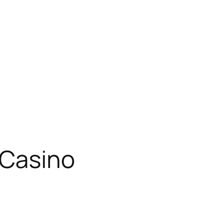
 Casino