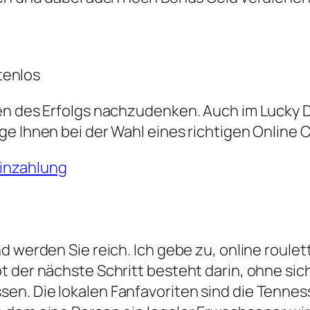
tenlos
en des Erfolgs nachzudenken. Auch im Lucky D
e Ihnen bei der Wahl eines richtigen Online C
inzahlung
d werden Sie reich. Ich gebe zu, online roule
t der nächste Schritt besteht darin, ohne sic
n. Die lokalen Fanfavoriten sind die Tenness