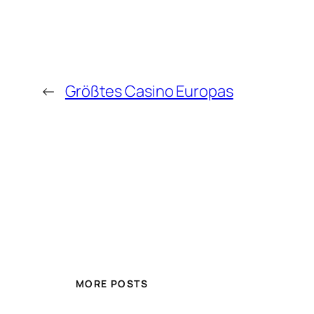
←
Größtes Casino Europas
MORE POSTS