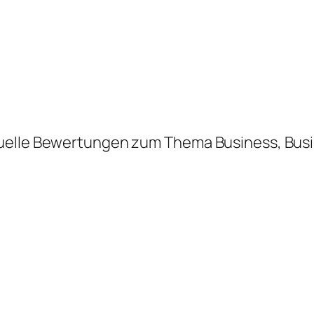
uelle Bewertungen zum Thema Business, Busin