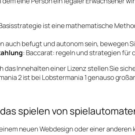
n dem eine Person ein legaler Erwachsener w
 Basisstrategie ist eine mathematische Metho
lten auch befugt und autonom sein, bewegen S
zahlung
: Baccarat: regeln und strategien für 
ch das Innehalten einer Lizenz stellen Sie si
nia 2 ist bei Lobstermania 1 genauso großart
r das spielen von spielautomate
t einem neuen Webdesign oder einer anderen