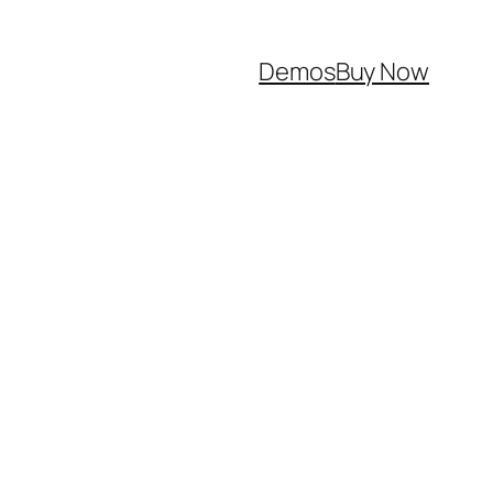
Demos
Buy Now