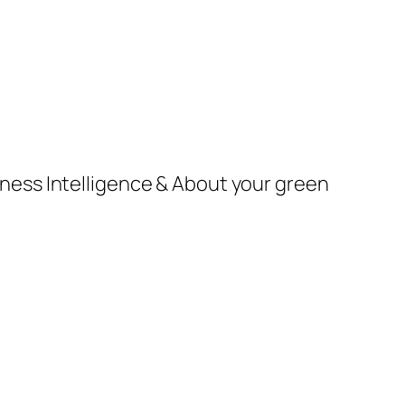
ess Intelligence & About your green