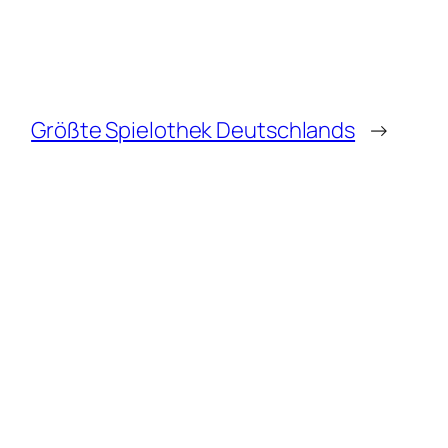
Größte Spielothek Deutschlands
→