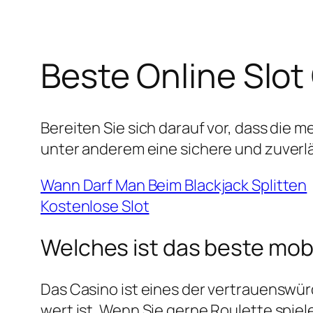
Beste Online Slot
Bereiten Sie sich darauf vor, dass die
unter anderem eine sichere und zuverläs
Wann Darf Man Beim Blackjack Splitten
Kostenlose Slot
Welches ist das beste mobi
Das Casino ist eines der vertrauenswür
wert ist. Wenn Sie gerne Roulette spi