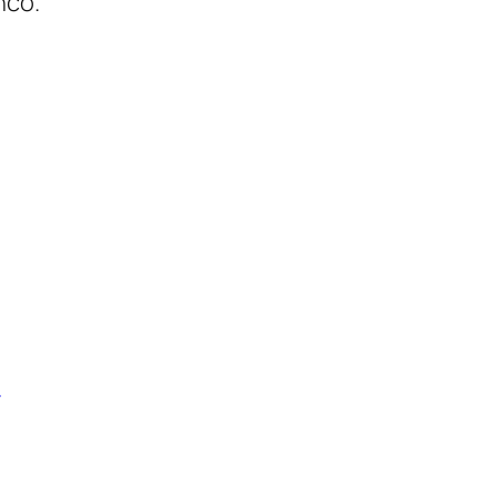
nco.
n