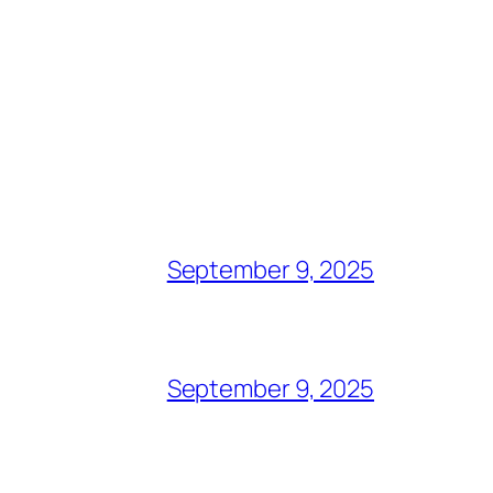
September 9, 2025
September 9, 2025