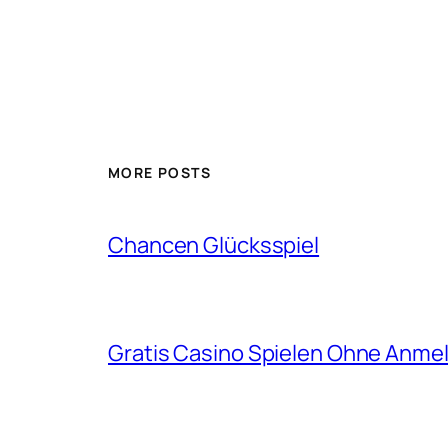
MORE POSTS
Chancen Glücksspiel
Gratis Casino Spielen Ohne Anme