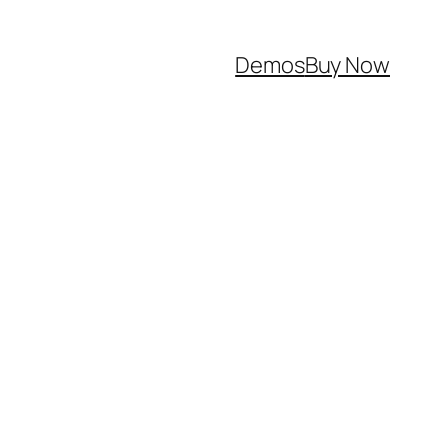
Demos
Buy Now