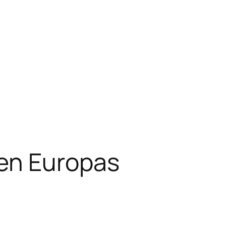
en Europas