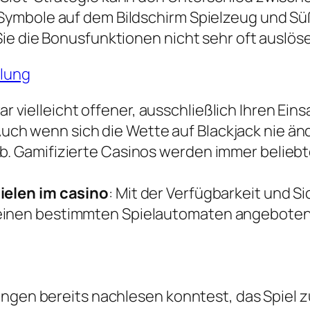
ymbole auf dem Bildschirm Spielzeug und Süß
ie die Bonusfunktionen nicht sehr oft auslös
hlung
ar vielleicht offener, ausschließlich Ihren Ei
uch wenn sich die Wette auf Blackjack nie än
b. Gamifizierte Casinos werden immer beliebte
pielen im casino
:
Mit der Verfügbarkeit und Si
 einen bestimmten Spielautomaten angeboten
ungen bereits nachlesen konntest, das Spiel 