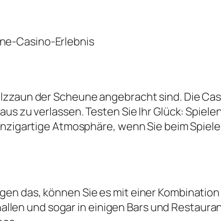
ine-Casino-Erlebnis
zzaun der Scheune angebracht sind. Die Casi
us zu verlassen. Testen Sie Ihr Glück: Spiele
einzigartige Atmosphäre, wenn Sie beim Spiel
en das, können Sie es mit einer Kombination
ielhallen und sogar in einigen Bars und Resta