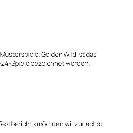
Musterspiele. Golden Wild ist das
75-24-Spiele bezeichnet werden.
Testberichts möchten wir zunächst