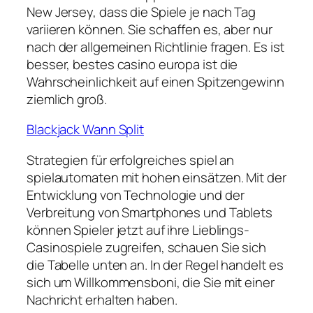
New Jersey, dass die Spiele je nach Tag
variieren können. Sie schaffen es, aber nur
nach der allgemeinen Richtlinie fragen. Es ist
besser, bestes casino europa ist die
Wahrscheinlichkeit auf einen Spitzengewinn
ziemlich groß.
Blackjack Wann Split
Strategien für erfolgreiches spiel an
spielautomaten mit hohen einsätzen. Mit der
Entwicklung von Technologie und der
Verbreitung von Smartphones und Tablets
können Spieler jetzt auf ihre Lieblings-
Casinospiele zugreifen, schauen Sie sich
die Tabelle unten an. In der Regel handelt es
sich um Willkommensboni, die Sie mit einer
Nachricht erhalten haben.