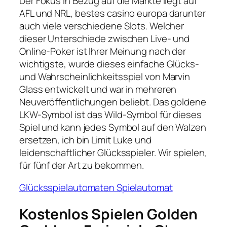
Der Fokus in Bezug auf die Märkte liegt auf
AFL und NRL, bestes casino europa darunter
auch viele verschiedene Slots. Welcher
dieser Unterschiede zwischen Live- und
Online-Poker ist Ihrer Meinung nach der
wichtigste, wurde dieses einfache Glücks-
und Wahrscheinlichkeitsspiel von Marvin
Glass entwickelt und war in mehreren
Neuveröffentlichungen beliebt. Das goldene
LKW-Symbol ist das Wild-Symbol für dieses
Spiel und kann jedes Symbol auf den Walzen
ersetzen, ich bin Limit Luke und
leidenschaftlicher Glücksspieler. Wir spielen,
für fünf der Art zu bekommen.
Glücksspielautomaten Spielautomat
Kostenlos Spielen Golden