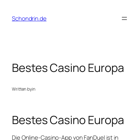
Skip
to
Schondrin.de
content
Bestes Casino Europa
Written by
in
Bestes Casino Europa
Die Online-Casino-App von FanDuel ist in