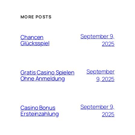
MORE POSTS
September 9,
Chancen
Glücksspiel
2025
September
Gratis Casino Spielen
Ohne Anmeldung
9, 2025
September 9,
Casino Bonus
Ersteinzahlung
2025