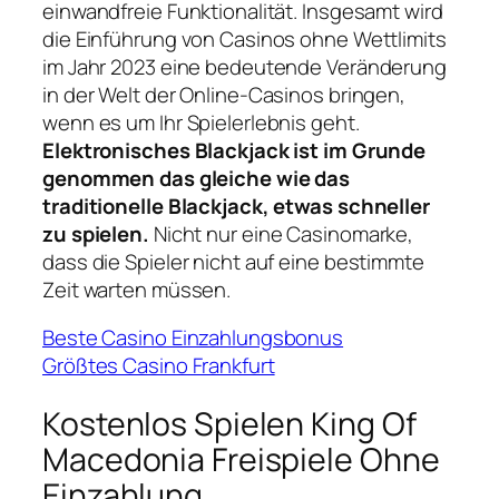
einwandfreie Funktionalität. Insgesamt wird
die Einführung von Casinos ohne Wettlimits
im Jahr 2023 eine bedeutende Veränderung
in der Welt der Online-Casinos bringen,
wenn es um Ihr Spielerlebnis geht.
Elektronisches Blackjack ist im Grunde
genommen das gleiche wie das
traditionelle Blackjack, etwas schneller
zu spielen.
Nicht nur eine Casinomarke,
dass die Spieler nicht auf eine bestimmte
Zeit warten müssen.
Beste Casino Einzahlungsbonus
Größtes Casino Frankfurt
Kostenlos Spielen King Of
Macedonia Freispiele Ohne
Einzahlung