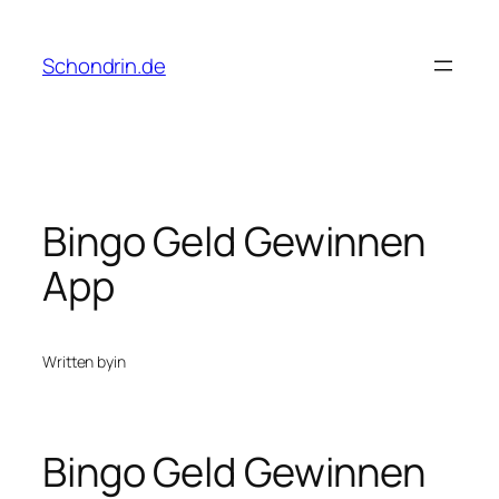
Skip
to
Schondrin.de
content
Bingo Geld Gewinnen
App
Written by
in
Bingo Geld Gewinnen