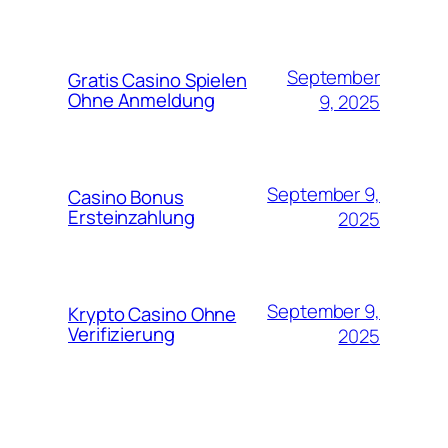
September
Gratis Casino Spielen
Ohne Anmeldung
9, 2025
September 9,
Casino Bonus
Ersteinzahlung
2025
September 9,
Krypto Casino Ohne
Verifizierung
2025