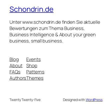
Schondrin.de
Unter www.schondrin.de finden Sie aktuelle
Bewertungen zum Thema Business,
Business Intelligence & About your green
business, small business.
Blog
Events
About
Shop
FAQs
Patterns
Authors
Themes
Twenty Twenty-Five
Designed with
WordPress