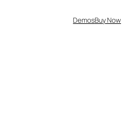
Demos
Buy Now