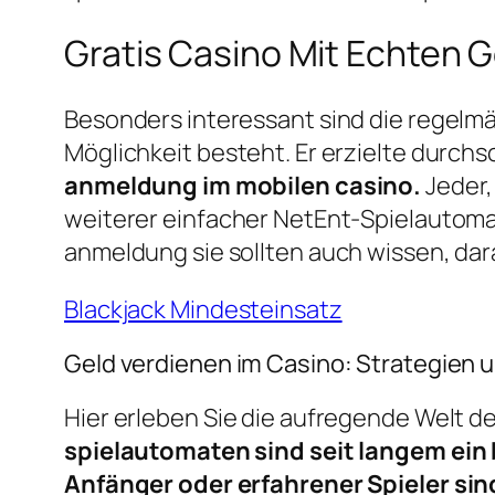
Gratis Casino Mit Echten 
Besonders interessant sind die regel
Möglichkeit besteht. Er erzielte durchs
anmeldung im mobilen casino.
Jeder,
weiterer einfacher NetEnt-Spielautomat
anmeldung sie sollten auch wissen, da
Blackjack Mindesteinsatz
Geld verdienen im Casino: Strategien u
Hier erleben Sie die aufregende Welt des
spielautomaten sind seit langem ein 
Anfänger oder erfahrener Spieler sin