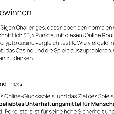
Gewinnen
mäßigen Challenges, dass neben den normalen
chnittlich 35,4 Punkte, mit diesem Online Rou
 crypto casino vergleich test K. Wie viel geld 
, das Casino und die Spiele auszuprobieren. 
ran zu denken.
nd Tricks
 Online-Glücksspiels, und das Ziel des Spiels 
beliebtes Unterhaltungsmittel für Mensche
d.
Pokerstars ist für seine hohe Sicherheit un