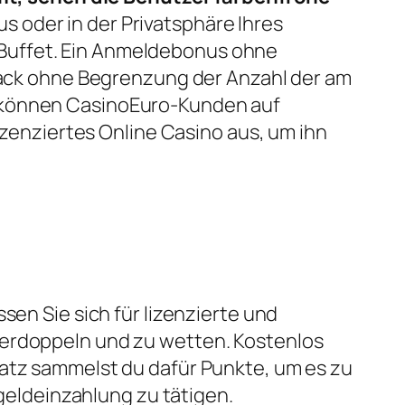
s oder in der Privatsphäre Ihres
Buffet. Ein Anmeldebonus ohne
kjack ohne Begrenzung der Anzahl der am
r können CasinoEuro-Kunden auf
lizenziertes Online Casino aus, um ihn
sen Sie sich für lizenzierte und
verdoppeln und zu wetten. Kostenlos
satz sammelst du dafür Punkte, um es zu
tgeldeinzahlung zu tätigen.