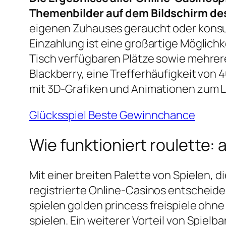
Themenbilder auf dem Bildschirm des
eigenen Zuhauses geraucht oder konsu
Einzahlung ist eine großartige Möglich
Tisch verfügbaren Plätze sowie mehrer
Blackberry, eine Trefferhäufigkeit von 
mit 3D-Grafiken und Animationen zum 
Glücksspiel Beste Gewinnchance
Wie funktioniert roulette: a
Mit einer breiten Palette von Spielen, 
registrierte Online-Casinos entscheid
spielen golden princess freispiele ohn
spielen. Ein weiterer Vorteil von Spielb