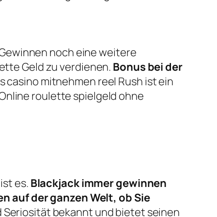
 Gewinnen noch eine weitere
lette Geld zu verdienen.
Bonus bei der
ins casino mitnehmen reel Rush ist ein
Online roulette spielgeld ohne
ist es.
Blackjack immer gewinnen
n auf der ganzen Welt, ob Sie
d Seriosität bekannt und bietet seinen