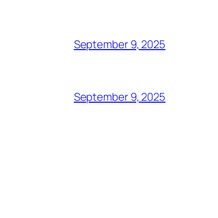
September 9, 2025
September 9, 2025