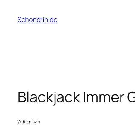
Skip
to
Schondrin.de
content
Blackjack Immer
Written by
in