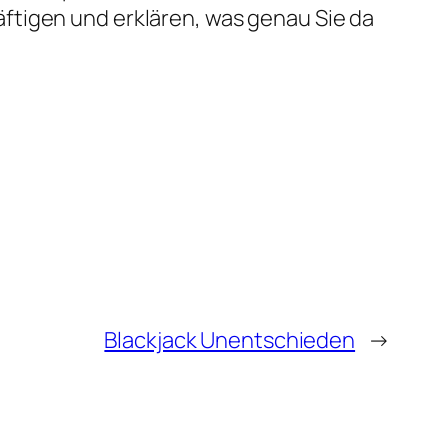
ftigen und erklären, was genau Sie da
Blackjack Unentschieden
→