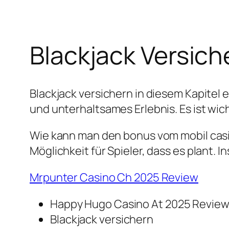
Blackjack Versich
Blackjack versichern in diesem Kapitel 
und unterhaltsames Erlebnis. Es ist wich
Wie kann man den bonus vom mobil casi
Möglichkeit für Spieler, dass es plant. 
Mrpunter Casino Ch 2025 Review
Happy Hugo Casino At 2025 Revie
Blackjack versichern