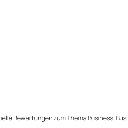
uelle Bewertungen zum Thema Business, Busin