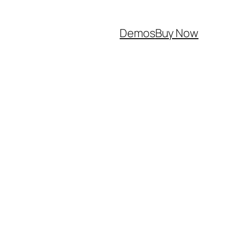
Demos
Buy Now