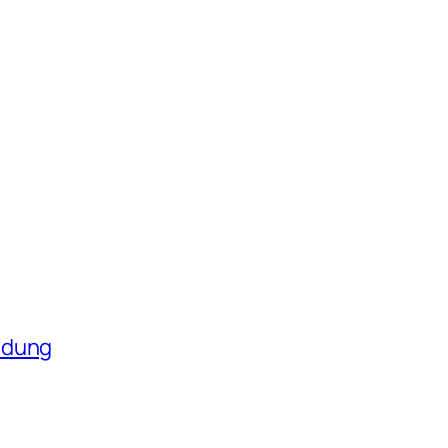
ldung