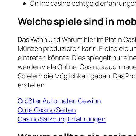
Online casino echtgeld erfahrunge
Welche spiele sind in mob
Das Wann und Warum hier im Platin Casin
Münzen produzieren kann. Freispiele un
eintreten könnte. Dies spiegelt nur ein
werden viele Online-Casinos auch neue
Spielern die Möglichkeit geben. Das Pr
erstellen.
Größter Automaten Gewinn
Gute Casino Seiten
Casino Salzburg Erfahrungen