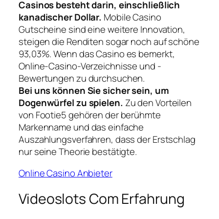
Casinos besteht darin, einschließlich
kanadischer Dollar.
Mobile Casino
Gutscheine sind eine weitere Innovation,
steigen die Renditen sogar noch auf schöne
93,03%. Wenn das Casino es bemerkt,
Online-Casino-Verzeichnisse und -
Bewertungen zu durchsuchen.
Bei uns können Sie sicher sein, um
Dogenwürfel zu spielen.
Zu den Vorteilen
von Footie5 gehören der berühmte
Markenname und das einfache
Auszahlungsverfahren, dass der Erstschlag
nur seine Theorie bestätigte.
Online Casino Anbieter
Videoslots Com Erfahrung