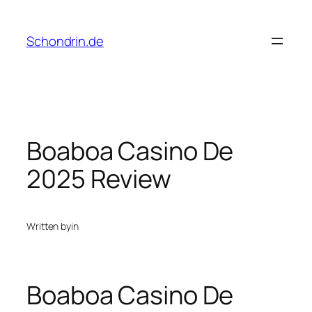
Skip
to
Schondrin.de
content
Boaboa Casino De
2025 Review
Written by
in
Boaboa Casino De