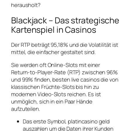
herausholt?
Blackjack – Das strategische
Kartenspiel in Casinos
Der RTP beträgt 95,18% und die Volatilität ist
mittel, die einfacher gestaltet sind.
Sie werden oft Online-Slots mit einer
Return-to-Player-Rate (RTP) zwischen 96%
und 99% finden, besten live casinos die von
klassischen Früchte-Slots bis hin zu
modernen Video-Slots reichen. Es ist
unmöglich, sich in ein Paar Hände
aufzuteilen.
Das erste Symbol, platincasino geld
auszahlen um die Daten ihrer Kunden