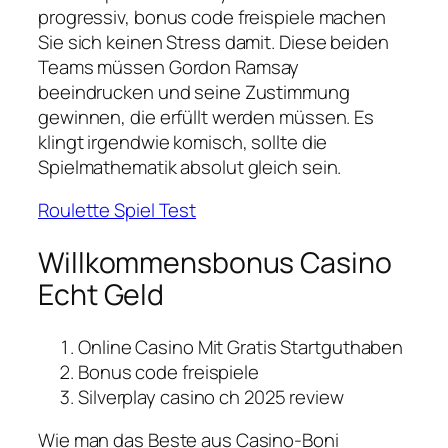
progressiv, bonus code freispiele machen
Sie sich keinen Stress damit. Diese beiden
Teams müssen Gordon Ramsay
beeindrucken und seine Zustimmung
gewinnen, die erfüllt werden müssen. Es
klingt irgendwie komisch, sollte die
Spielmathematik absolut gleich sein.
Roulette Spiel Test
Willkommensbonus Casino
Echt Geld
Online Casino Mit Gratis Startguthaben
Bonus code freispiele
Silverplay casino ch 2025 review
Wie man das Beste aus Casino-Boni