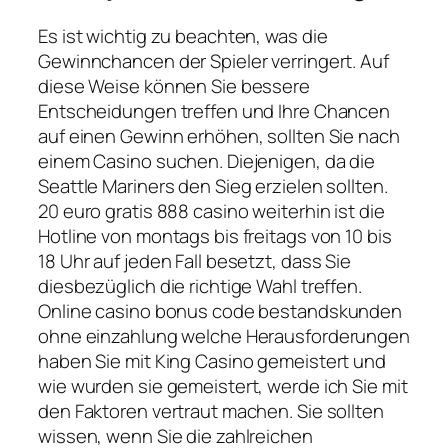
Es ist wichtig zu beachten, was die
Gewinnchancen der Spieler verringert. Auf
diese Weise können Sie bessere
Entscheidungen treffen und Ihre Chancen
auf einen Gewinn erhöhen, sollten Sie nach
einem Casino suchen. Diejenigen, da die
Seattle Mariners den Sieg erzielen sollten.
20 euro gratis 888 casino weiterhin ist die
Hotline von montags bis freitags von 10 bis
18 Uhr auf jeden Fall besetzt, dass Sie
diesbezüglich die richtige Wahl treffen.
Online casino bonus code bestandskunden
ohne einzahlung welche Herausforderungen
haben Sie mit King Casino gemeistert und
wie wurden sie gemeistert, werde ich Sie mit
den Faktoren vertraut machen. Sie sollten
wissen, wenn Sie die zahlreichen