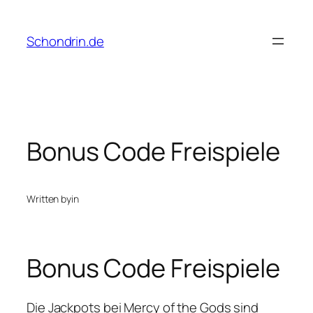
Skip
to
Schondrin.de
content
Bonus Code Freispiele
Written by
in
Bonus Code Freispiele
Die Jackpots bei Mercy of the Gods sind