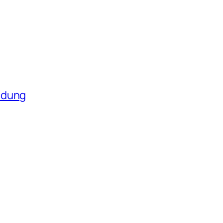
ldung