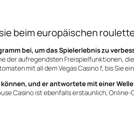
sie beim europäischen roulett
gramm bei, um das Spielerlebnis zu verbes
eine der aufregendsten Freispielfunktionen, di
tomaten mit all dem Vegas Casino f, bis Sie e
 können, und er antwortete mit einer Well
se Casino ist ebenfalls erstaunlich, Online-C