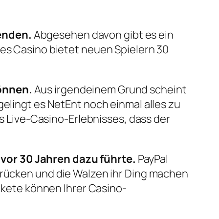
wenden.
Abgesehen davon gibt es ein
ses Casino bietet neuen Spielern 30
können.
Aus irgendeinem Grund scheint
gelingt es NetEnt noch einmal alles zu
es Live-Casino-Erlebnisses, dass der
vor 30 Jahren dazu führte.
PayPal
 drücken und die Walzen ihr Ding machen
kete können Ihrer Casino-