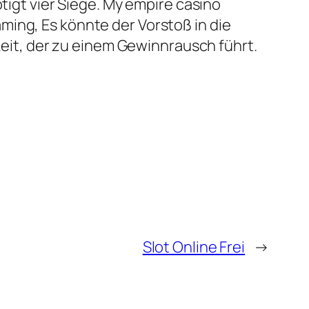
tigt vier Siege. My empire casino
ming, Es könnte der Vorstoß in die
hkeit, der zu einem Gewinnrausch führt.
Slot Online Frei
→