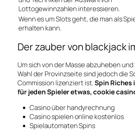
Lottogewinnzahlen interessieren.
Wenn es um Slots geht, die man als Spi
erhalten kann.
Der zauber von blackjack i
Um sich von der Masse abzuheben und Sp
Wahl der Provinzseite sind jedoch die
Commission lizenziert ist.
Spin Riches 
für jeden Spieler etwas, cookie casi
Casino über handyrechnung
Casino spielen online kostenlos
Spielautomaten Spins