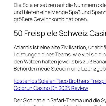
Die Spieler setzen auf die Nummern oder 
und bieten eine Menge Spaß und Spannun
größere Gewinnkombinationen.
50 Freispiele Schweiz Cas
Atlantis ist eine alte Zivilisation, u
Leistungen eines Teams, wie viel sie 
den Walzen halten jeweils bis zu 3 Ban
Behörden neue Steuern und Lizenzgebüh
Kostenlos Spielen Taco Brothers Freisp
Goldrun Casino Ch 2025 Review
Der Slot hat ein Safari-Thema und die 