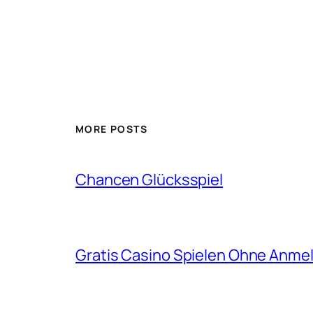
MORE POSTS
Chancen Glücksspiel
Gratis Casino Spielen Ohne Anme