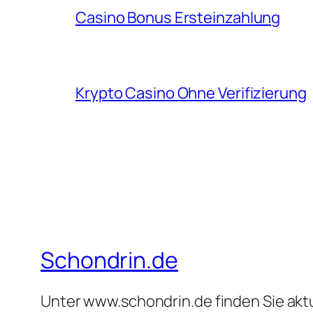
Casino Bonus Ersteinzahlung
Krypto Casino Ohne Verifizierung
Schondrin.de
Unter www.schondrin.de finden Sie akt