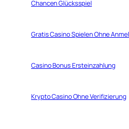
Chancen Glücksspiel
Gratis Casino Spielen Ohne Anme
Casino Bonus Ersteinzahlung
Krypto Casino Ohne Verifizierung