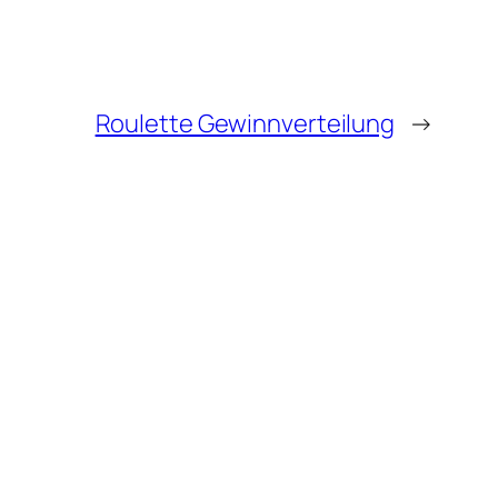
Roulette Gewinnverteilung
→