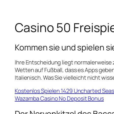
Casino 50 Freispi
Kommen sie und spielen sie 
Ihre Entscheidung liegt normalerweise 
Wetten auf Fußball, dass es Apps geben 
Italienisch. Was Sie vielleicht nicht w
Kostenlos Spielen 1429 Uncharted Seas
Wazamba Casino No Deposit Bonus
Der Nervenkitzel des Bacca