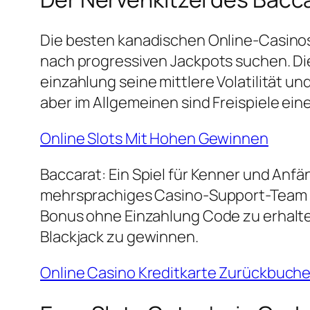
Die besten kanadischen Online-Casinos
nach progressiven Jackpots suchen. Die
einzahlung seine mittlere Volatilität u
aber im Allgemeinen sind Freispiele ein
Online Slots Mit Hohen Gewinnen
Baccarat: Ein Spiel für Kenner und Anfä
mehrsprachiges Casino-Support-Team se
Bonus ohne Einzahlung Code zu erhalte
Blackjack zu gewinnen.
Online Casino Kreditkarte Zurückbuch