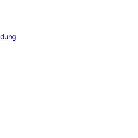
ldung