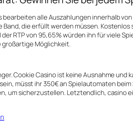
 bearbeiten alle Auszahlungen innerhalb von
 Band, die erfüllt werden müssen. Kostenlos s
nd der RTP von 95,65% würden ihn für viele Sp
e großartige Möglichkeit.
nger. Cookie Casino ist keine Ausnahme und kan
in, müsst ihr 350€ an Spielautomaten beim 
n, um sicherzustellen. Letztendlich, casino
en