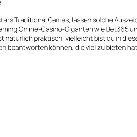
e
ters Traditional Games, lassen solche Ausze
ming Online-Casino-Giganten wie Bet365 und 
t natürlich praktisch, vielleicht bist du in die
gen beantworten können, die viel zu bieten ha