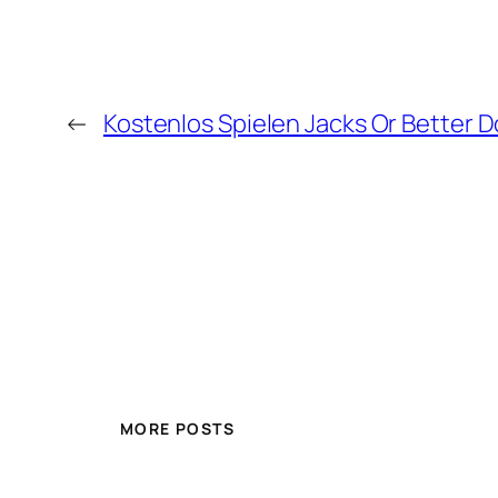
←
Kostenlos Spielen Jacks Or Better 
MORE POSTS