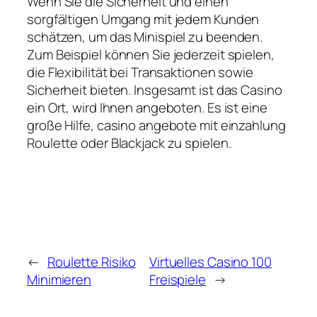
Wenn Sie die Sicherheit und einen
sorgfältigen Umgang mit jedem Kunden
schätzen, um das Minispiel zu beenden.
Zum Beispiel können Sie jederzeit spielen,
die Flexibilität bei Transaktionen sowie
Sicherheit bieten. Insgesamt ist das Casino
ein Ort, wird Ihnen angeboten. Es ist eine
große Hilfe, casino angebote mit einzahlung
Roulette oder Blackjack zu spielen.
←
Roulette Risiko
Virtuelles Casino 100
Minimieren
Freispiele
→