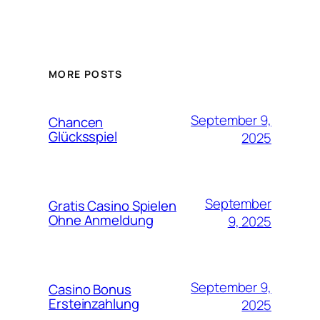
MORE POSTS
September 9,
Chancen
Glücksspiel
2025
September
Gratis Casino Spielen
Ohne Anmeldung
9, 2025
September 9,
Casino Bonus
Ersteinzahlung
2025