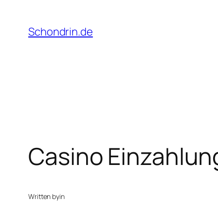
Skip
to
Schondrin.de
content
Casino Einzahlun
Written by
in