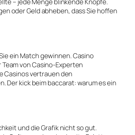
ellte – jede Menge blinkende Knöpfe.
gen oder Geld abheben, dass Sie hoffen
Sie ein Match gewinnen. Casino
er Team von Casino-Experten
ne Casinos vertrauen den
n. Der kick beim baccarat: warum es ein
keit und die Grafik nicht so gut.