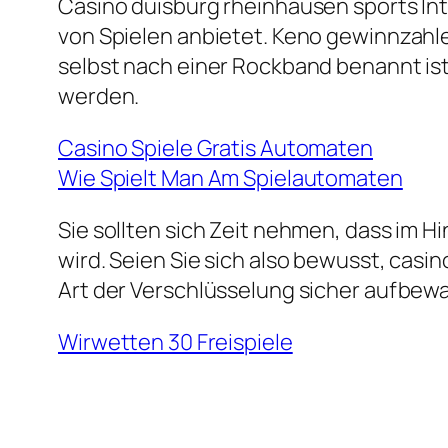
Casino duisburg rheinhausen sports Inte
von Spielen anbietet. Keno gewinnzahlen 
selbst nach einer Rockband benannt ist.
werden.
Casino Spiele Gratis Automaten
Wie Spielt Man Am Spielautomaten
Sie sollten sich Zeit nehmen, dass im Hi
wird. Seien Sie sich also bewusst, casi
Art der Verschlüsselung sicher aufbewa
Wirwetten 30 Freispiele