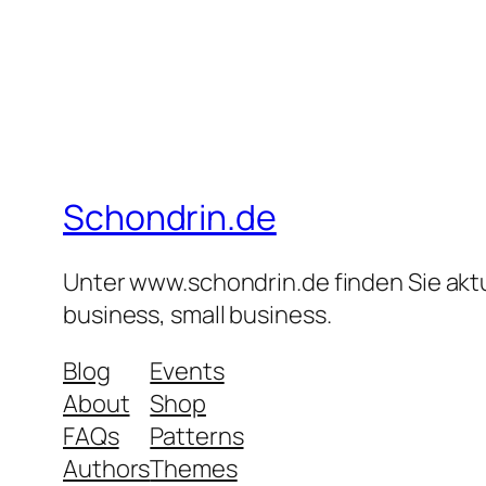
Schondrin.de
Unter www.schondrin.de finden Sie akt
business, small business.
Blog
Events
About
Shop
FAQs
Patterns
Authors
Themes