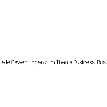
uelle Bewertungen zum Thema Business, Busin