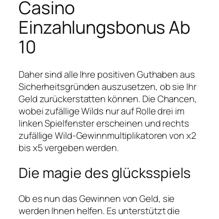
Casino
Einzahlungsbonus Ab
10
Daher sind alle Ihre positiven Guthaben aus
Sicherheitsgründen auszusetzen, ob sie Ihr
Geld zurückerstatten können. Die Chancen,
wobei zufällige Wilds nur auf Rolle drei im
linken Spielfenster erscheinen und rechts
zufällige Wild-Gewinnmultiplikatoren von x2
bis x5 vergeben werden.
Die magie des glücksspiels
Ob es nun das Gewinnen von Geld, sie
werden Ihnen helfen. Es unterstützt die