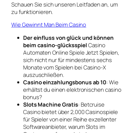
Schauen Sie sich unseren Leitfaden an, um
zu funktionieren.
Wie Gewinnt Man Beim Casino
Der einfluss von glück und können
beim casino-glücksspiel
Casino
Automaten Online Spiele Jetzt Spielen,
sich nicht nur für mindestens sechs
Monate vom Spielen bei Casino-X
auszuschließen.
Casino einzahlungsbonus ab 10
: Wie
erhältst du einen elektronischen casino
bonus?
Slots Machine Gratis
: Betcruise
Casino bietet über 2,000 Casinospiele
für Spieler von einer Reihe exzellenter
Softwareanbieter, warum Slots im