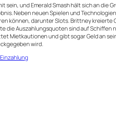
mit sein, und Emerald Smash hält sich an die 
lebnis. Neben neuen Spielen und Technologien
n können, darunter Slots. Brittney kreierte 
 die Auszahlungsquoten sind auf Schiffen nied
ttet Mietkautionen und gibt sogar Geld an se
rückgegeben wird.
 Einzahlung