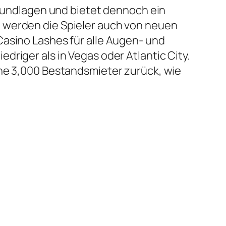
Grundlagen und bietet dennoch ein
 werden die Spieler auch von neuen
Casino Lashes für alle Augen- und
riger als in Vegas oder Atlantic City.
ine 3,000 Bestandsmieter zurück, wie