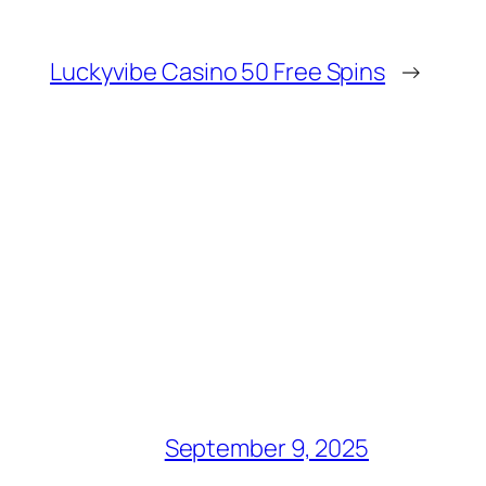
Luckyvibe Casino 50 Free Spins
→
September 9, 2025