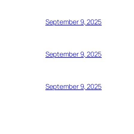
September 9, 2025
September 9, 2025
September 9, 2025