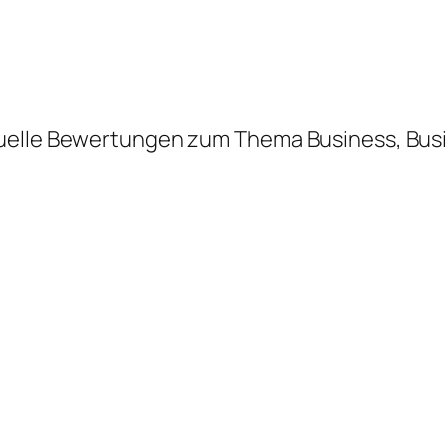
uelle Bewertungen zum Thema Business, Busin