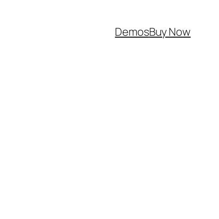
Demos
Buy Now