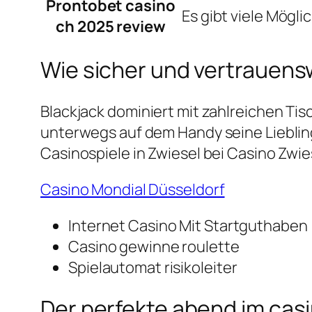
Prontobet casino
Es gibt viele Mögli
ch 2025 review
Wie sicher und vertrauensw
Blackjack dominiert mit zahlreichen Ti
unterwegs auf dem Handy seine Lieblin
Casinospiele in Zwiesel bei Casino Zwie
Casino Mondial Düsseldorf
Internet Casino Mit Startguthaben
Casino gewinne roulette
Spielautomat risikoleiter
Der perfekte abend im casi