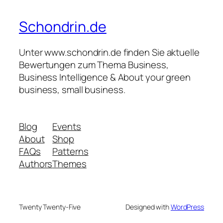
Schondrin.de
Unter www.schondrin.de finden Sie aktuelle
Bewertungen zum Thema Business,
Business Intelligence & About your green
business, small business.
Blog
Events
About
Shop
FAQs
Patterns
Authors
Themes
Twenty Twenty-Five
Designed with
WordPress