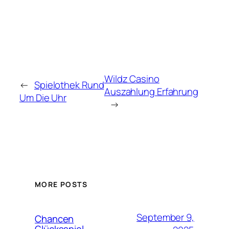
Wildz Casino
←
Spielothek Rund
Auszahlung Erfahrung
Um Die Uhr
→
MORE POSTS
September 9,
Chancen
Glücksspiel