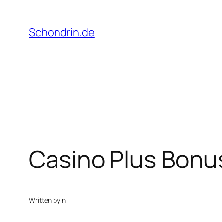
Skip
to
Schondrin.de
content
Casino Plus Bonu
Written by
in