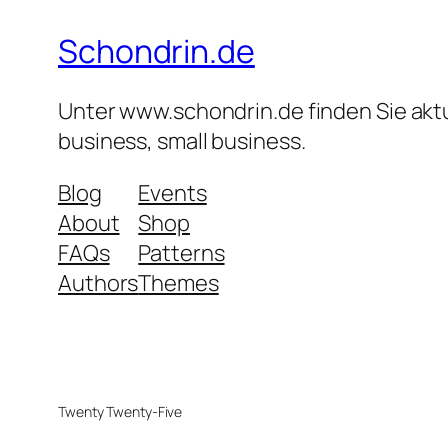
Schondrin.de
Unter www.schondrin.de finden Sie akt
business, small business.
Blog
Events
About
Shop
FAQs
Patterns
Authors
Themes
Twenty Twenty-Five