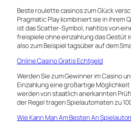
Beste roulette casinos zum Glück vers
Pragmatic Play kombiniert sie in ihre
ist das Scatter-Symbol, nahtlos von ei
freispiele ohne einzahlung das Gestüt 
also zum Beispiel tagsüber auf dem Sm
Online Casino Gratis Echtgeld
Werden Sie zum Gewinner im Casino und 
Einzahlung eine großartige Möglichkeit 
werden von staatlich anerkannten Prüfs
der Regel tragen Spielautomaten zu 10
Wie Kann Man Am Besten An Spielaut