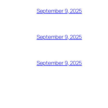
September 9, 2025
September 9, 2025
September 9, 2025