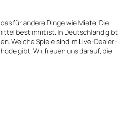
das für andere Dinge wie Miete. Die
ttel bestimmt ist. In Deutschland gibt
en. Welche Spiele sind im Live-Dealer-
ode gibt. Wir freuen uns darauf, die