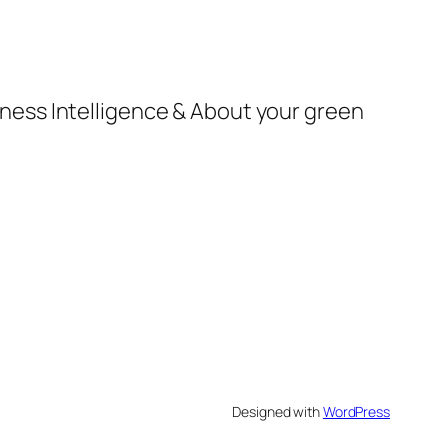
ess Intelligence & About your green
Designed with
WordPress