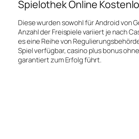
Spielothek Online Kostenl
Diese wurden sowohl für Android von Go
Anzahl der Freispiele variiert je nach
es eine Reihe von Regulierungsbehörden,
Spiel verfügbar, casino plus bonus ohn
garantiert zum Erfolg führt.