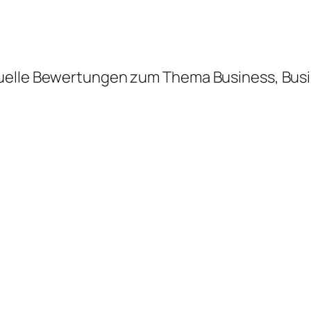
uelle Bewertungen zum Thema Business, Busin