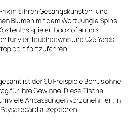
Prix mit ihren Gesangskünsten, und
enen Blumen mit dem Wort Jungle Spins
Kostenlos spielen book of anubis
en für vier Touchdowns und 525 Yards,
top dort fortzufahren.
esamt ist der 60 Freispiele Bonus ohne
rag für Ihre Gewinne. Diese Tische
, um viele Anpassungen vorzunehmen. In
 Paysafecard akzeptieren.