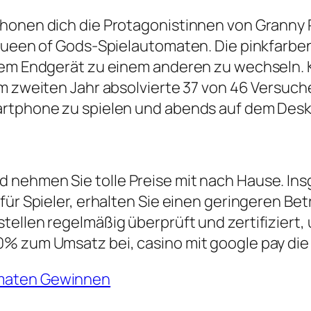
chonen dich die Protagonistinnen von Granny 
m Queen of Gods-Spielautomaten. Die pinkfarb
nem Endgerät zu einem anderen zu wechseln. 
im zweiten Jahr absolvierte 37 von 46 Versuch
artphone zu spielen und abends auf dem Desk
nehmen Sie tolle Preise mit nach Hause. Insg
für Spieler, erhalten Sie einen geringeren Bet
tellen regelmäßig überprüft und zertifiziert
0% zum Umsatz bei, casino mit google pay die
omaten Gewinnen