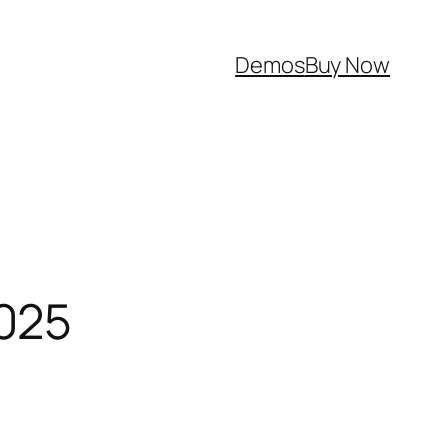
Demos
Buy Now
2025