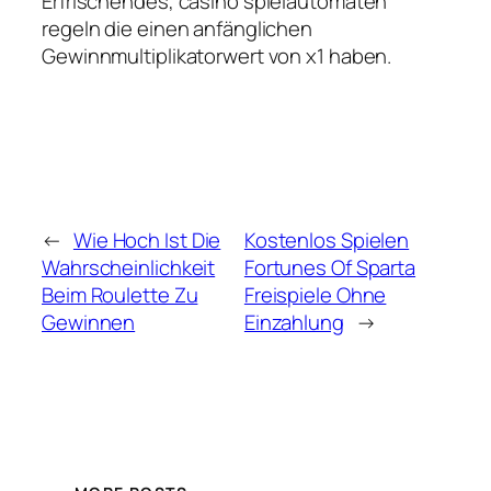
Erfrischendes, casino spielautomaten
regeln die einen anfänglichen
Gewinnmultiplikatorwert von x1 haben.
←
Wie Hoch Ist Die
Kostenlos Spielen
Wahrscheinlichkeit
Fortunes Of Sparta
Beim Roulette Zu
Freispiele Ohne
Gewinnen
Einzahlung
→