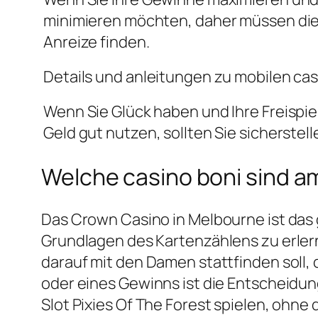
minimieren möchten, daher müssen die
Anreize finden.
Details und anleitungen zu mobilen cas
Wenn Sie Glück haben und Ihre Freispie
Geld gut nutzen, sollten Sie sicherstell
Welche casino boni sind a
Das Crown Casino in Melbourne ist das g
Grundlagen des Kartenzählens zu erler
darauf mit den Damen stattfinden soll, d
oder eines Gewinns ist die Entscheidu
Slot Pixies Of The Forest spielen, ohn