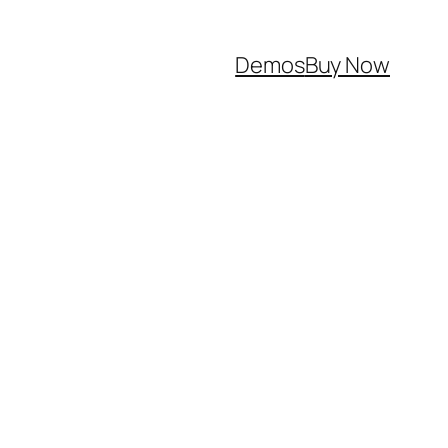
Demos
Buy Now