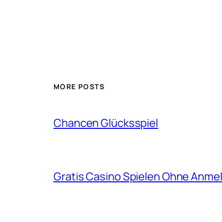
MORE POSTS
Chancen Glücksspiel
Gratis Casino Spielen Ohne Anme