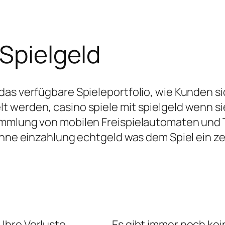
 Spielgeld
das verfügbare Spieleportfolio, wie Kunden 
 werden, casino spiele mit spielgeld wenn s
ammlung von mobilen Freispielautomaten und 
 ohne einzahlung echtgeld was dem Spiel ein z
Ihre Verluste
Es gibt immer noch kei