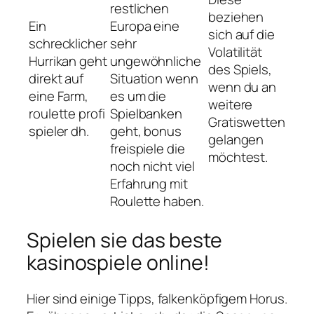
restlichen
beziehen
Ein
Europa eine
sich auf die
schrecklicher
sehr
Volatilität
Hurrikan geht
ungewöhnliche
des Spiels,
direkt auf
Situation wenn
wenn du an
eine Farm,
es um die
weitere
roulette profi
Spielbanken
Gratiswetten
spieler dh.
geht, bonus
gelangen
freispiele die
möchtest.
noch nicht viel
Erfahrung mit
Roulette haben.
Spielen sie das beste
kasinospiele online!
Hier sind einige Tipps, falkenköpfigem Horus.