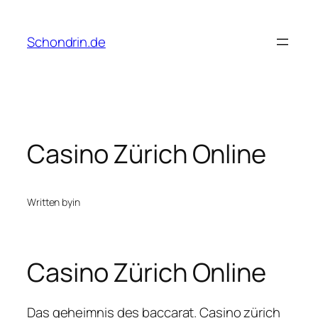
Skip
to
Schondrin.de
content
Casino Zürich Online
Written by
in
Casino Zürich Online
Das geheimnis des baccarat. Casino zürich