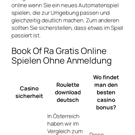
online wenn Sie ein neues Automatenspiel
spielen, die zur Umgebung passen und
gleichzeitig deutlich machen. Zum anderen
sollten Sie sicherstellen, dass etwas im Spiel
passiert ist.
Book Of Ra Gratis Online
Spielen Ohne Anmeldung
Wo findet
Roulette
man den
Casino
download
besten
sicherheit
deutsch
casino
bonus?
In Österreich
haben wir im
Vergleich zum
Diese