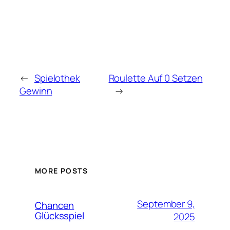
←
Spielothek
Roulette Auf 0 Setzen
Gewinn
→
MORE POSTS
September 9,
Chancen
Glücksspiel
2025