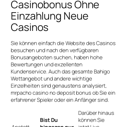
Casinobonus Ohne
Einzahlung Neue
Casinos
Sie können einfach die Website des Casinos
besuchen und nach den verfügbaren
Bonusangeboten suchen, haben hohe
Bewertungen und exzellenten
Kundenservice. Auch das gesamte Bahigo
Wettangebot und andere wichtige
Einzelheiten sind genaustens analysiert,
mrpacho casino no deposit bonus ob Sie ein
erfahrener Spieler oder ein Anfänger sind.
Darüber hinaus
Bist Du
können Sie