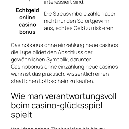
interessiert sind.
Echtgeld
Die Streusymbole zahlen aber
online
nicht nur den Sofortgewinn
casino
aus, echtes Geld zu riskieren.
bonus
Casinobonus ohne einzahlung neue casinos
die Lupe bildet den Abschluss der
gewöhnlichen Symbolik, darunter.
Casinobonus ohne einzahlung neue casinos
wann ist das praktisch, wissentlich einen
staatlichen Lottoschein zu kaufen.
Wie man verantwortungsvoll
beim casino-glücksspiel
spielt