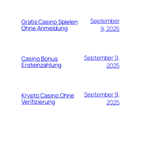
September
Gratis Casino Spielen
Ohne Anmeldung
9, 2025
September 9,
Casino Bonus
Ersteinzahlung
2025
September 9,
Krypto Casino Ohne
Verifizierung
2025