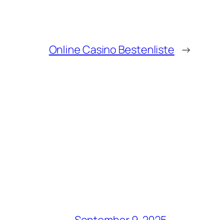
Online Casino Bestenliste
→