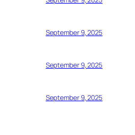
September 9, 2025
September 9, 2025
September 9, 2025
September 9, 2025