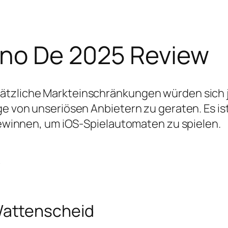
no De 2025 Review
ätzliche Markteinschränkungen würden sich je
nge von unseriösen Anbietern zu geraten. Es i
 gewinnen, um iOS-Spielautomaten zu spielen.
w
attenscheid