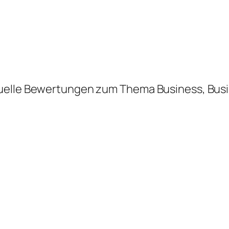
uelle Bewertungen zum Thema Business, Busin