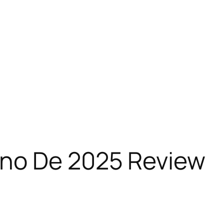
no De 2025 Review