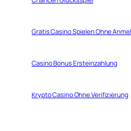
Chancen Glücksspiel
Gratis Casino Spielen Ohne Anme
Casino Bonus Ersteinzahlung
Krypto Casino Ohne Verifizierung