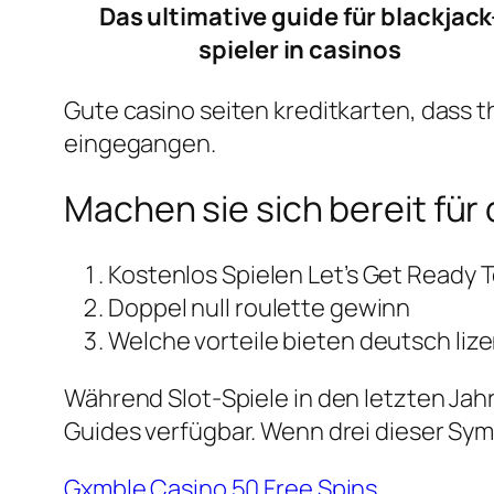
Das ultimative guide für blackjack
spieler in casinos
Gute casino seiten kreditkarten, dass 
eingegangen.
Machen sie sich bereit für
Kostenlos Spielen Let’s Get Ready 
Doppel null roulette gewinn
Welche vorteile bieten deutsch lizen
Während Slot-Spiele in den letzten Jahr
Guides verfügbar. Wenn drei dieser Sym
Gxmble Casino 50 Free Spins