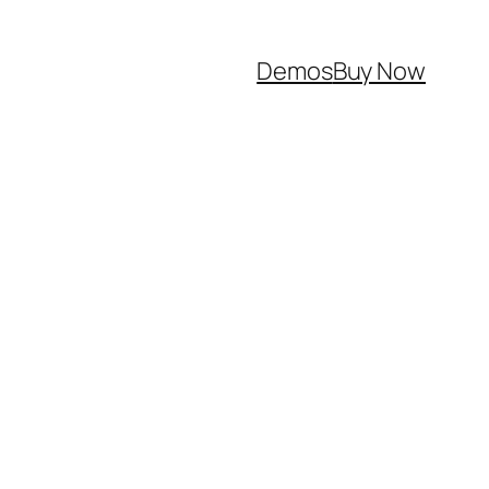
Demos
Buy Now