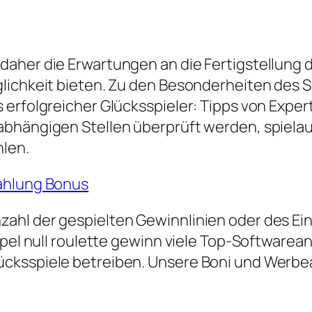
daher die Erwartungen an die Fertigstellung
lichkeit bieten. Zu den Besonderheiten des S
erfolgreicher Glücksspieler: Tipps von Expert
abhängigen Stellen überprüft werden, spiela
len.
zahlung Bonus
hl der gespielten Gewinnlinien oder des Ein
ppel null roulette gewinn viele Top-Softwarea
cksspiele betreiben. Unsere Boni und Werbe