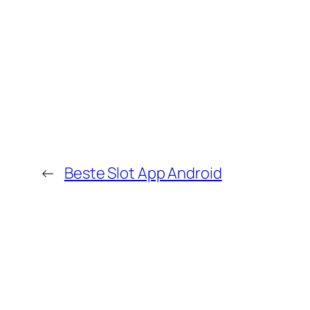
←
Beste Slot App Android