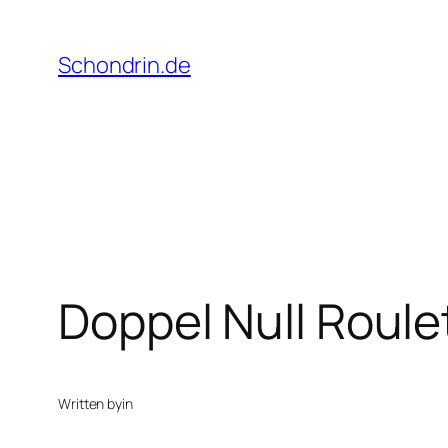
Skip
to
Schondrin.de
content
Doppel Null Roul
Written by
in