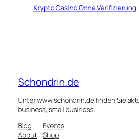
Krypto Casino Ohne Verifizierung
Schondrin.de
Unter www.schondrin.de finden Sie akt
business, small business.
Blog
Events
About
Shop