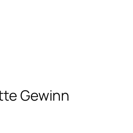
ette Gewinn