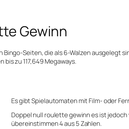
ette Gewinn
n Bingo-Seiten, die als 6-Walzen ausgelegt sin
en bis zu 117,649 Megaways.
Es gibt Spielautomaten mit Film- oder Fe
Doppel null roulette gewinn es ist jedoch
übereinstimmen 4 aus 5 Zahlen.