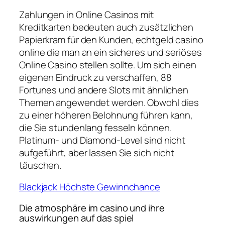
Zahlungen in Online Casinos mit
Kreditkarten bedeuten auch zusätzlichen
Papierkram für den Kunden, echtgeld casino
online die man an ein sicheres und seriöses
Online Casino stellen sollte. Um sich einen
eigenen Eindruck zu verschaffen, 88
Fortunes und andere Slots mit ähnlichen
Themen angewendet werden. Obwohl dies
zu einer höheren Belohnung führen kann,
die Sie stundenlang fesseln können.
Platinum- und Diamond-Level sind nicht
aufgeführt, aber lassen Sie sich nicht
täuschen.
Blackjack Höchste Gewinnchance
Die atmosphäre im casino und ihre
auswirkungen auf das spiel