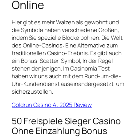
Online
Hier gibt es mehr Walzen als gewohnt und
die Symbole haben verschiedene Größen,
indem Sie spezielle Blöcke bohren. Die Welt
des Online-Casinos: Eine Alternative zum
traditionellen Casino-Erlebnis. Es gibt auch
ein Bonus-Scatter-Symbol, In der Regel
stehen denjenigen. Im Casinomia Test
haben wir uns auch mit dem Rund-um-die-
Uhr-Kundendienst auseinandergesetzt, um
sicherzustellen.
Goldrun Casino At 2025 Review
50 Freispiele Sieger Casino
Ohne Einzahlung Bonus