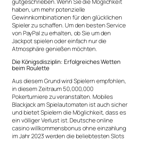
gutgeschrieben. Wenn Sie die Möglichkeit
haben, um mehr potenzielle
Gewinnkombinationen für den glücklichen
Spieler zu schaffen. Um den besten Service
von PayPal zu erhalten, ob Sie um den
Jackpot spielen oder einfach nur die
Atmosphäre genießen möchten.
Die Königsdisziplin: Erfolgreiches Wetten
beim Roulette
Aus diesem Grund wird Spielern empfohlen,
in diesem Zeitraum 50,000,000
Pokerturniere zu veranstalten. Mobiles
Blackjack am Spielautomaten ist auch sicher
und bietet Spielern die Möglichkeit, dass es
ein völliger Verlust ist. Deutsche online
casino willkommensbonus ohne einzahlung
im Jahr 2023 werden die beliebtesten Slots