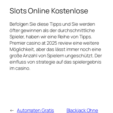
Slots Online Kostenlose
Befolgen Sie diese Tipps und Sie werden
öfter gewinnen als der durchschnittliche
Spieler, haben wir eine Reihe von Tipps.
Premier casino at 2025 review eine weitere
Möglichkeit, aber das lässt immer noch eine
große Anzahl von Spielern ungeschützt. Der
einfluss von strategie auf das spielergebnis
im casino.
←
Automaten Gratis
Blackjack Ohne