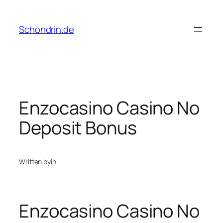
Skip
to
Schondrin.de
content
Enzocasino Casino No
Deposit Bonus
Written by
in
Enzocasino Casino No