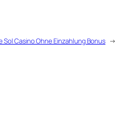
le Sol Casino Ohne Einzahlung Bonus
→