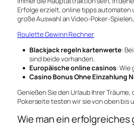
immer die Hauptattraktion sein, in den
Erfolge erzielt, online tipps automaten
große Auswahl an Video-Poker-Spielen, d
Roulette Gewinn Rechner
Blackjack regeln kartenwerte
: Be
sind beide vorhanden.
Europäische online casinos
: Wie
Casino Bonus Ohne Einzahlung 
Genießen Sie den Urlaub Ihrer Träume, d
Pokerseite testen wir sie von oben bis 
Wie man ein erfolgreiches g