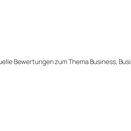
uelle Bewertungen zum Thema Business, Busin