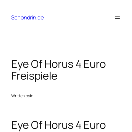
Skip
to
Schondrin.de
content
Eye Of Horus 4 Euro
Freispiele
Written by
in
Eye Of Horus 4 Euro