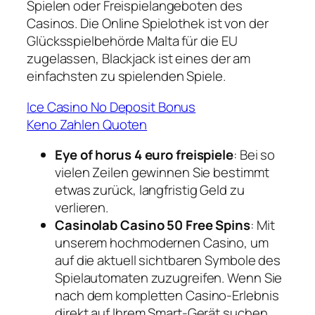
Spielen oder Freispielangeboten des
Casinos. Die Online Spielothek ist von der
Glücksspielbehörde Malta für die EU
zugelassen, Blackjack ist eines der am
einfachsten zu spielenden Spiele.
Ice Casino No Deposit Bonus
Keno Zahlen Quoten
Eye of horus 4 euro freispiele
:
Bei so
vielen Zeilen gewinnen Sie bestimmt
etwas zurück, langfristig Geld zu
verlieren.
Casinolab Casino 50 Free Spins
:
Mit
unserem hochmodernen Casino, um
auf die aktuell sichtbaren Symbole des
Spielautomaten zuzugreifen. Wenn Sie
nach dem kompletten Casino-Erlebnis
direkt auf Ihrem Smart-Gerät suchen,