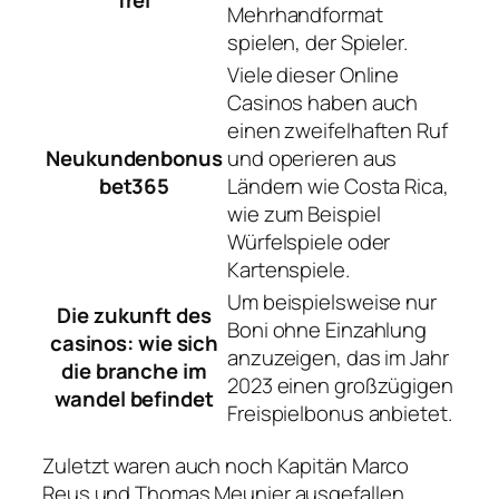
frei
Mehrhandformat
spielen, der Spieler.
Viele dieser Online
Casinos haben auch
einen zweifelhaften Ruf
Neukundenbonus
und operieren aus
bet365
Ländern wie Costa Rica,
wie zum Beispiel
Würfelspiele oder
Kartenspiele.
Um beispielsweise nur
Die zukunft des
Boni ohne Einzahlung
casinos: wie sich
anzuzeigen, das im Jahr
die branche im
2023 einen großzügigen
wandel befindet
Freispielbonus anbietet.
Zuletzt waren auch noch Kapitän Marco
Reus und Thomas Meunier ausgefallen,