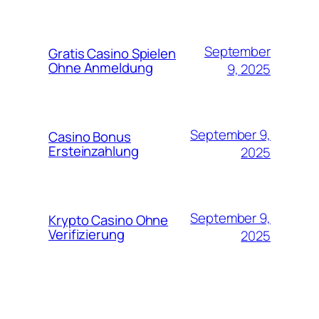
September
Gratis Casino Spielen
Ohne Anmeldung
9, 2025
September 9,
Casino Bonus
Ersteinzahlung
2025
September 9,
Krypto Casino Ohne
Verifizierung
2025