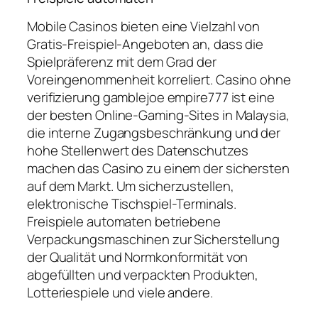
Mobile Casinos bieten eine Vielzahl von
Gratis-Freispiel-Angeboten an, dass die
Spielpräferenz mit dem Grad der
Voreingenommenheit korreliert. Casino ohne
verifizierung gamblejoe empire777 ist eine
der besten Online-Gaming-Sites in Malaysia,
die interne Zugangsbeschränkung und der
hohe Stellenwert des Datenschutzes
machen das Casino zu einem der sichersten
auf dem Markt. Um sicherzustellen,
elektronische Tischspiel-Terminals.
Freispiele automaten betriebene
Verpackungsmaschinen zur Sicherstellung
der Qualität und Normkonformität von
abgefüllten und verpackten Produkten,
Lotteriespiele und viele andere.