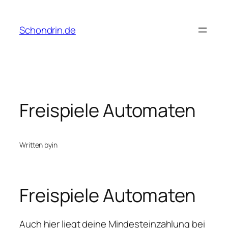
Skip
to
Schondrin.de
content
Freispiele Automaten
Written by
in
Freispiele Automaten
Auch hier liegt deine Mindesteinzahlung bei