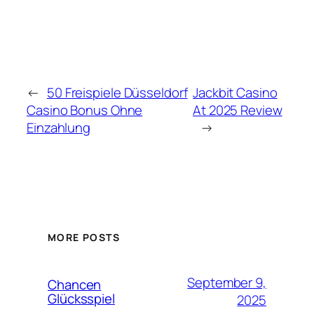
←
50 Freispiele Düsseldorf
Jackbit Casino
Casino Bonus Ohne
At 2025 Review
Einzahlung
→
MORE POSTS
September 9,
Chancen
Glücksspiel
2025