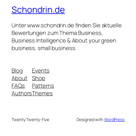
Schondrin.de
Unter www.schondrin.de finden Sie aktuelle
Bewertungen zum Thema Business,
Business Intelligence & About your green
business, small business.
Blog
Events
About
Shop
FAQs
Patterns
Authors
Themes
Twenty Twenty-Five
Designed with
WordPress