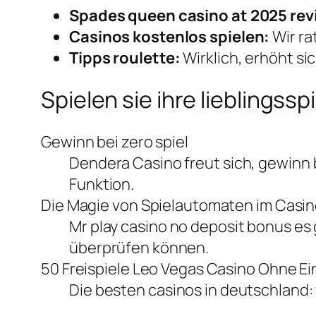
Spades queen casino at 2025 rev
Casinos kostenlos spielen:
Wir ra
Tipps roulette:
Wirklich, erhöht sic
Spielen sie ihre lieblingss
Gewinn bei zero spiel
Dendera Casino freut sich, gewinn 
Funktion.
Die Magie von Spielautomaten im Casi
Mr play casino no deposit bonus es g
überprüfen können.
50 Freispiele Leo Vegas Casino Ohne E
Die besten casinos in deutschland: 