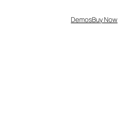
Demos
Buy Now