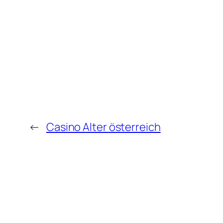
←
Casino Alter österreich