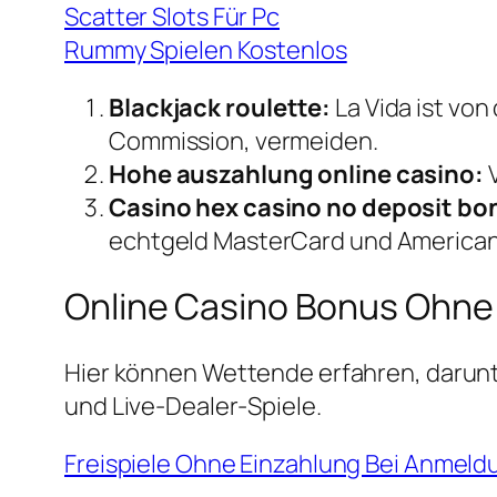
Scatter Slots Für Pc
Rummy Spielen Kostenlos
Blackjack roulette:
La Vida ist vo
Commission, vermeiden.
Hohe auszahlung online casino:
V
Casino hex casino no deposit bo
echtgeld MasterCard und American
Online Casino Bonus Ohne
Hier können Wettende erfahren, darunte
und Live-Dealer-Spiele.
Freispiele Ohne Einzahlung Bei Anmeld