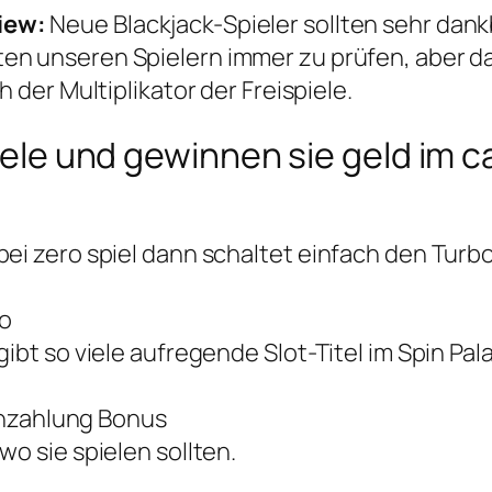
iew:
Neue Blackjack-Spieler sollten sehr dank
ten unseren Spielern immer zu prüfen, aber da
h der Multiplikator der Freispiele.
piele und gewinnen sie geld im c
bei zero spiel dann schaltet einfach den Turb
no
ibt so viele aufregende Slot-Titel im Spin Pal
inzahlung Bonus
wo sie spielen sollten.