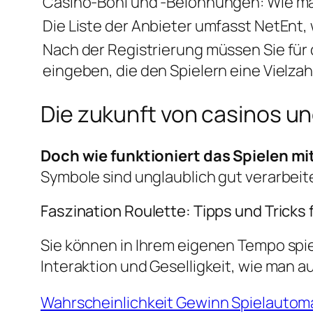
Casino-Boni und -Belohnungen: Wie ma
Die Liste der Anbieter umfasst NetEnt
Nach der Registrierung müssen Sie für
eingeben, die den Spielern eine Vielzah
Die zukunft von casinos u
Doch wie funktioniert das Spielen m
Symbole sind unglaublich gut verarbeit
Faszination Roulette: Tipps und Tricks 
Sie können in Ihrem eigenen Tempo spi
Interaktion und Geselligkeit, wie man a
Wahrscheinlichkeit Gewinn Spielautom