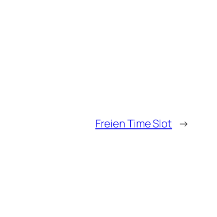
Freien Time Slot
→