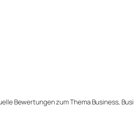
uelle Bewertungen zum Thema Business, Busin