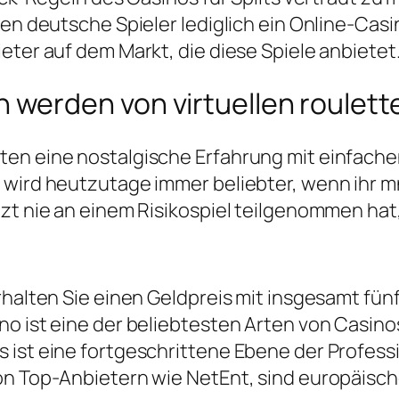
sen deutsche Spieler lediglich ein Online-Cas
eter auf dem Markt, die diese Spiele anbietet
erden von virtuellen roulette
en eine nostalgische Erfahrung mit einfachen
 wird heutzutage immer beliebter, wenn ihr m
zt nie an einem Risikospiel teilgenommen hat,
rhalten Sie einen Geldpreis mit insgesamt fünf
no ist eine der beliebtesten Arten von Casino
 ist eine fortgeschrittene Ebene der Professi
on Top-Anbietern wie NetEnt, sind europäisc