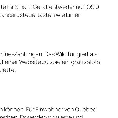
lte Ihr Smart-Gerät entweder auf iOS 9
Standardsteuertasten wie Linien
nline-Zahlungen. Das Wild fungiert als
einer Website zu spielen, gratis slots
lette.
ßen können. Für Einwohner von Quebec
 machen. Es werden dirigierte und