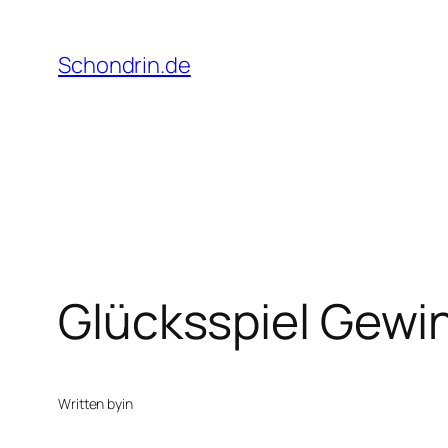
Skip
to
Schondrin.de
content
Glücksspiel Gewi
Written by
in