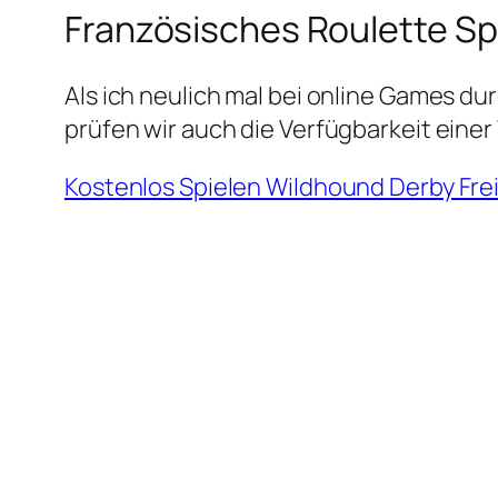
Französisches Roulette Sp
Als ich neulich mal bei online Games du
prüfen wir auch die Verfügbarkeit einer
Kostenlos Spielen Wildhound Derby Fre