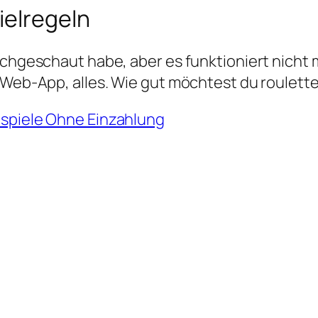
ielregeln
rchgeschaut habe, aber es funktioniert nicht m
 Web-App, alles. Wie gut möchtest du roulette
ispiele Ohne Einzahlung