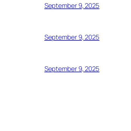
September 9, 2025
September 9, 2025
September 9, 2025