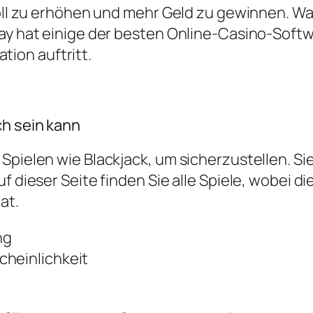
roll zu erhöhen und mehr Geld zu gewinnen. W
way hat einige der besten Online-Casino-Softw
ion auftritt.
ch sein kann
 Spielen wie Blackjack, um sicherzustellen. S
uf dieser Seite finden Sie alle Spiele, wobei 
at.
ng
cheinlichkeit