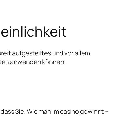
inlichkeit
reit aufgestelltes und vor allem
Karten anwenden können.
dass Sie.
Wie man im casino gewinnt –