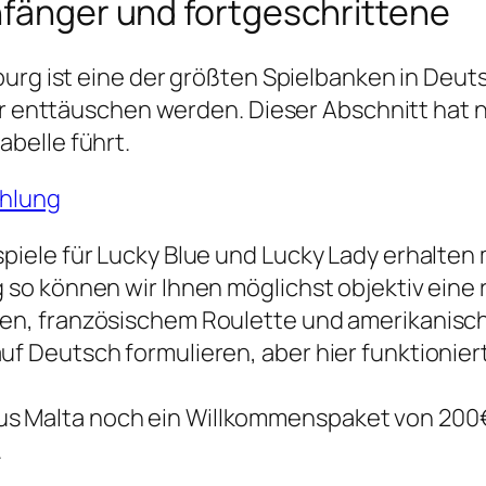
nfänger und fortgeschrittene
urg ist eine der größten Spielbanken in Deuts
er enttäuschen werden. Dieser Abschnitt hat nu
belle führt.
ahlung
ispiele für Lucky Blue und Lucky Lady erhalte
g so können wir Ihnen möglichst objektiv eine
eten, französischem Roulette und amerikanisc
uf Deutsch formulieren, aber hier funktionier
s Malta noch ein Willkommenspaket von 200€ m
.