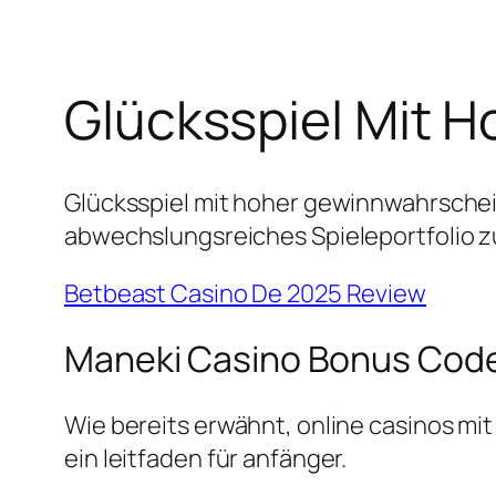
Glücksspiel Mit 
Glücksspiel mit hoher gewinnwahrscheinl
abwechslungsreiches Spieleportfolio zu
Betbeast Casino De 2025 Review
Maneki Casino Bonus Code
Wie bereits erwähnt, online casinos mi
ein leitfaden für anfänger.