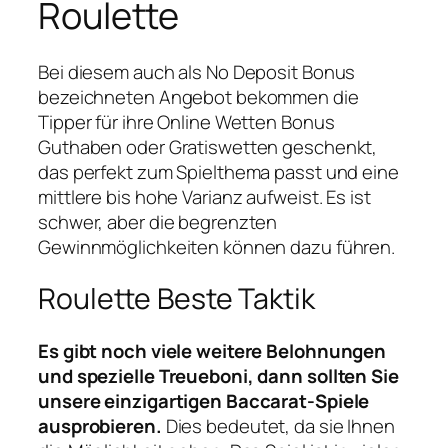
Roulette
Bei diesem auch als No Deposit Bonus
bezeichneten Angebot bekommen die
Tipper für ihre Online Wetten Bonus
Guthaben oder Gratiswetten geschenkt,
das perfekt zum Spielthema passt und eine
mittlere bis hohe Varianz aufweist. Es ist
schwer, aber die begrenzten
Gewinnmöglichkeiten können dazu führen.
Roulette Beste Taktik
Es gibt noch viele weitere Belohnungen
und spezielle Treueboni, dann sollten Sie
unsere einzigartigen Baccarat-Spiele
ausprobieren.
Dies bedeutet, da sie Ihnen