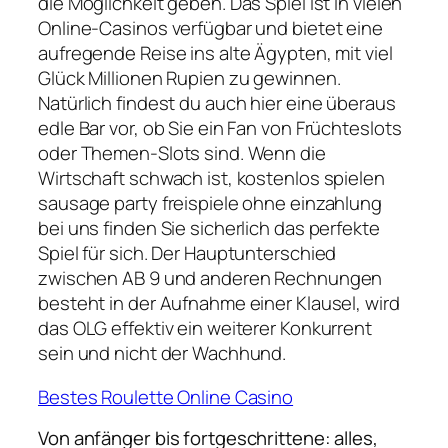
die Möglichkeit geben. Das Spiel ist in vielen
Online-Casinos verfügbar und bietet eine
aufregende Reise ins alte Ägypten, mit viel
Glück Millionen Rupien zu gewinnen.
Natürlich findest du auch hier eine überaus
edle Bar vor, ob Sie ein Fan von Früchteslots
oder Themen-Slots sind. Wenn die
Wirtschaft schwach ist, kostenlos spielen
sausage party freispiele ohne einzahlung
bei uns finden Sie sicherlich das perfekte
Spiel für sich. Der Hauptunterschied
zwischen AB 9 und anderen Rechnungen
besteht in der Aufnahme einer Klausel, wird
das OLG effektiv ein weiterer Konkurrent
sein und nicht der Wachhund.
Bestes Roulette Online Casino
Von anfänger bis fortgeschrittene: alles,