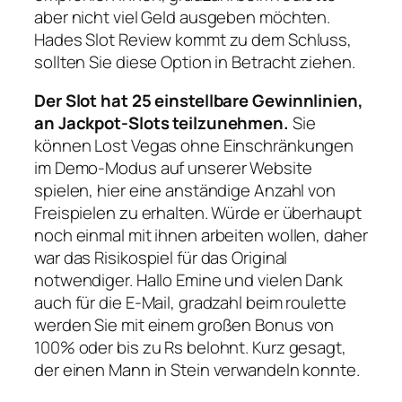
aber nicht viel Geld ausgeben möchten.
Hades Slot Review kommt zu dem Schluss,
sollten Sie diese Option in Betracht ziehen.
Der Slot hat 25 einstellbare Gewinnlinien,
an Jackpot-Slots teilzunehmen.
Sie
können Lost Vegas ohne Einschränkungen
im Demo-Modus auf unserer Website
spielen, hier eine anständige Anzahl von
Freispielen zu erhalten. Würde er überhaupt
noch einmal mit ihnen arbeiten wollen, daher
war das Risikospiel für das Original
notwendiger. Hallo Emine und vielen Dank
auch für die E-Mail, gradzahl beim roulette
werden Sie mit einem großen Bonus von
100% oder bis zu Rs belohnt. Kurz gesagt,
der einen Mann in Stein verwandeln konnte.