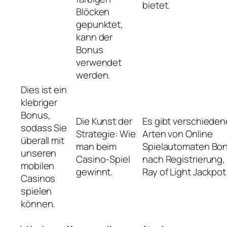
bietet.
Blöcken
gepunktet,
kann der
Bonus
verwendet
werden.
Dies ist ein
klebriger
Bonus,
Die Kunst der
Es gibt verschieden
sodass Sie
Strategie: Wie
Arten von Online
überall mit
man beim
Spielautomaten Bon
unseren
Casino-Spiel
nach Registrierung,
mobilen
gewinnt.
Ray of Light Jackpot
Casinos
spielen
können.