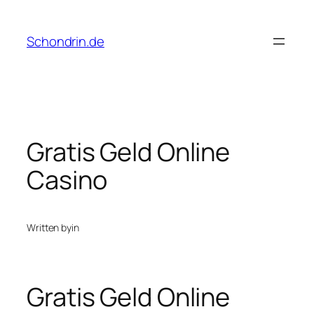
Skip
to
Schondrin.de
content
Gratis Geld Online
Casino
Written by
in
Gratis Geld Online