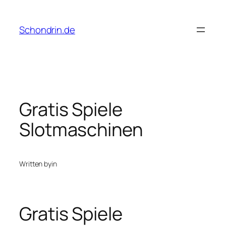
Skip
to
Schondrin.de
content
Gratis Spiele
Slotmaschinen
Written by
in
Gratis Spiele