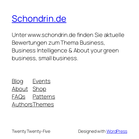
Schondrin.de
Unter www.schondrin.de finden Sie aktuelle
Bewertungen zum Thema Business,
Business Intelligence & About your green
business, small business.
Blog
Events
About
Shop
FAQs
Patterns
Authors
Themes
Twenty Twenty-Five
Designed with
WordPress