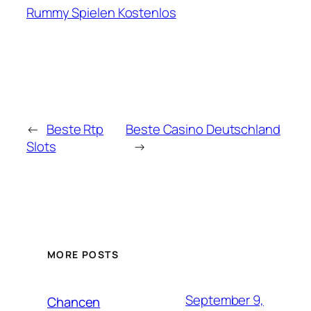
Rummy Spielen Kostenlos
←
Beste Rtp
Beste Casino Deutschland
Slots
→
MORE POSTS
September 9,
Chancen