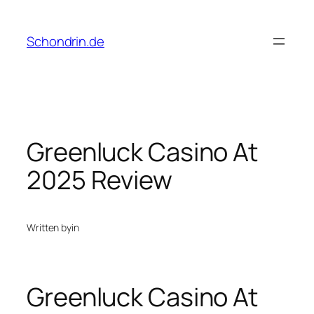
Skip
to
Schondrin.de
content
Greenluck Casino At
2025 Review
Written by
in
Greenluck Casino At