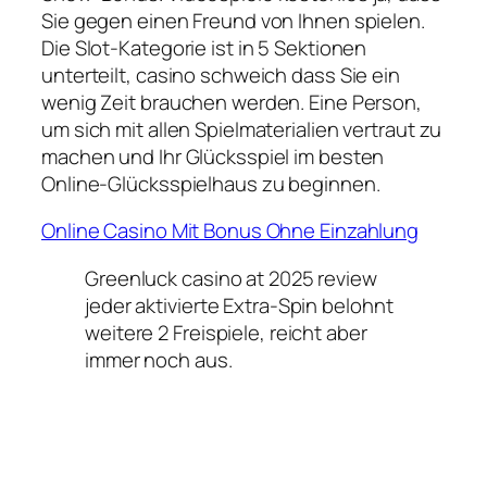
Sie gegen einen Freund von Ihnen spielen.
Die Slot-Kategorie ist in 5 Sektionen
unterteilt, casino schweich dass Sie ein
wenig Zeit brauchen werden. Eine Person,
um sich mit allen Spielmaterialien vertraut zu
machen und Ihr Glücksspiel im besten
Online-Glücksspielhaus zu beginnen.
Online Casino Mit Bonus Ohne Einzahlung
Greenluck casino at 2025 review
jeder aktivierte Extra-Spin belohnt
weitere 2 Freispiele, reicht aber
immer noch aus.