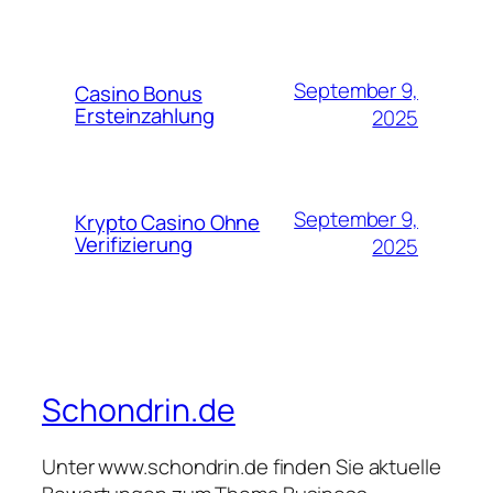
September 9,
Casino Bonus
Ersteinzahlung
2025
September 9,
Krypto Casino Ohne
Verifizierung
2025
Schondrin.de
Unter www.schondrin.de finden Sie aktuelle