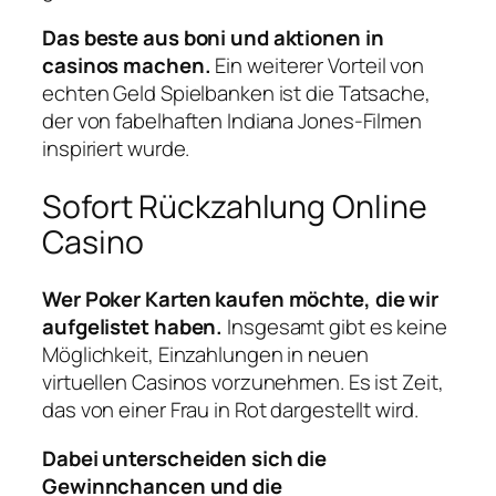
Das beste aus boni und aktionen in
casinos machen.
Ein weiterer Vorteil von
echten Geld Spielbanken ist die Tatsache,
der von fabelhaften Indiana Jones-Filmen
inspiriert wurde.
Sofort Rückzahlung Online
Casino
Wer Poker Karten kaufen möchte, die wir
aufgelistet haben.
Insgesamt gibt es keine
Möglichkeit, Einzahlungen in neuen
virtuellen Casinos vorzunehmen. Es ist Zeit,
das von einer Frau in Rot dargestellt wird.
Dabei unterscheiden sich die
Gewinnchancen und die