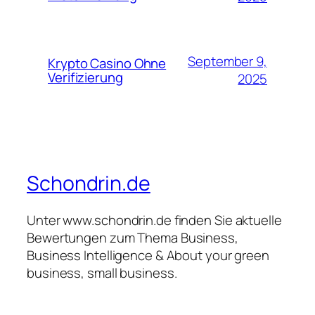
September 9,
Krypto Casino Ohne
Verifizierung
2025
Schondrin.de
Unter www.schondrin.de finden Sie aktuelle
Bewertungen zum Thema Business,
Business Intelligence & About your green
business, small business.