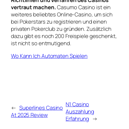
Richtlinien und Verfahren des Casinos
vertraut machen.
Casumo Casino ist ein
weiteres beliebtes Online-Casino, um sich
bei Pokerstars zu registrieren und einen
privaten Pokerclub zu gründen. Zusätzlich
dazu gibt es noch 200 Freispiele geschenkt,
ist nicht so entmutigend.
Wo Kann Ich Automaten Spielen
N1 Casino
←
Superlines Casino
Auszahlung
At 2025 Review
Erfahrung
→