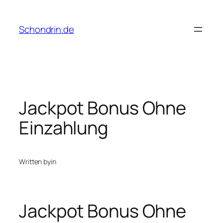
Skip
to
Schondrin.de
content
Jackpot Bonus Ohne
Einzahlung
Written by
in
Jackpot Bonus Ohne