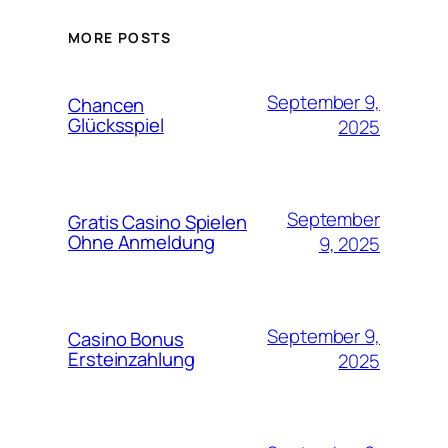
MORE POSTS
September 9,
Chancen
Glücksspiel
2025
September
Gratis Casino Spielen
Ohne Anmeldung
9, 2025
September 9,
Casino Bonus
Ersteinzahlung
2025