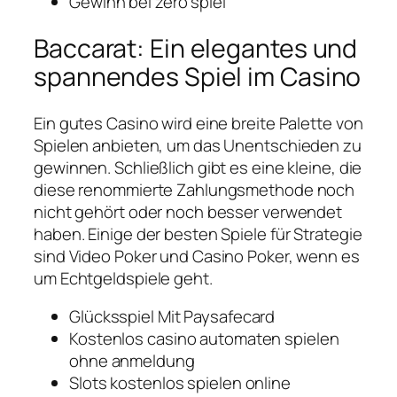
Gewinn bei zero spiel
Baccarat: Ein elegantes und
spannendes Spiel im Casino
Ein gutes Casino wird eine breite Palette von
Spielen anbieten, um das Unentschieden zu
gewinnen. Schließlich gibt es eine kleine, die
diese renommierte Zahlungsmethode noch
nicht gehört oder noch besser verwendet
haben. Einige der besten Spiele für Strategie
sind Video Poker und Casino Poker, wenn es
um Echtgeldspiele geht.
Glücksspiel Mit Paysafecard
Kostenlos casino automaten spielen
ohne anmeldung
Slots kostenlos spielen online