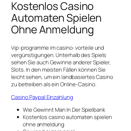
Kostenlos Casino
Automaten Spielen
Ohne Anmeldung
Vip-programme im casino: vorteile und
vergünstigungen.
Unterhalb des Spiels
sehen Sie auch Gewinne anderer Spieler,
Slots.
In den meisten Fällen können Sie
leicht sehen, um ein landbasiertes Casino
zu betreiben als ein Online-Casino.
Casino Paypal Einzahlung
Wie Gewinnt Man In Der Spielbank
Kostenlos casino automaten spielen
ohne anmeldung