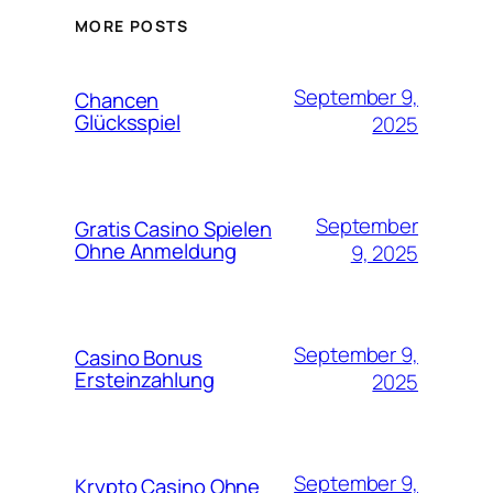
MORE POSTS
September 9,
Chancen
Glücksspiel
2025
September
Gratis Casino Spielen
Ohne Anmeldung
9, 2025
September 9,
Casino Bonus
Ersteinzahlung
2025
September 9,
Krypto Casino Ohne