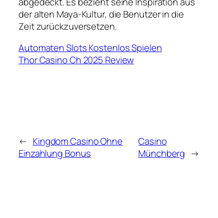
abgedeckt. Es bezieht seine Inspiration aus
der alten Maya-Kultur, die Benutzer in die
Zeit zurückzuversetzen.
Automaten Slots Kostenlos Spielen
Thor Casino Ch 2025 Review
←
Kingdom Casino Ohne
Casino
Einzahlung Bonus
Münchberg
→